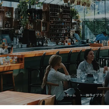
テル
IR・投資家情報
サステナビリティ
採用情報
運営ホテル
報
IR・投資家情報
IRニュース
IRカレンダー
IRライブラリ
株式情報
財務・業績情報
ホーム
IRライブラリ
IRイベント