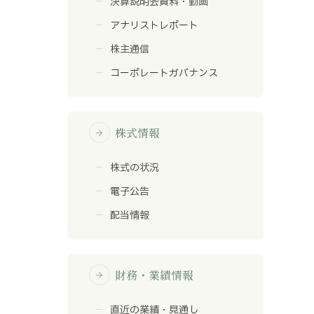
決算説明会資料・動画
アナリストレポート
株主通信
コーポレートガバナンス
株式情報
arrow_forward
株式の状況
電子公告
配当情報
財務・業績情報
arrow_forward
直近の業績・見通し