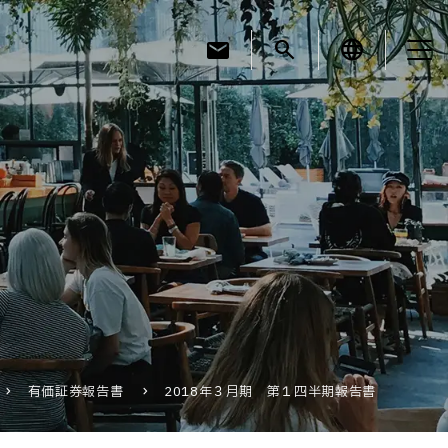
mail
search
language
お知らせ
お役立ちコラム
採用情報
有価証券報告書
2018年３月期 第１四半期報告書
お問い合わせ