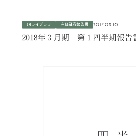
不動産事業
ホテル運営事
投資事業
IRライブラリ
有価証券報告書
2017.08.10
インバウンド
2018年３月期 第１四半期報告