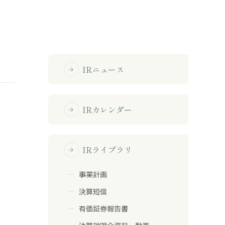
免責事項
サイトマップ
IRニュース
arrow_forward
勧誘方針
IRポリシー
IRカレンダー
arrow_forward
IRライブラリ
arrow_forward
事業計画
決算短信
有価証券報告書