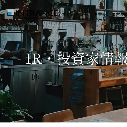
企業情報
お知らせ
事業紹介
運営ホ
トップ
IR・投資家情
企業情報
会社概要
代表者挨拶
グループ一覧
経営理念
事業紹介