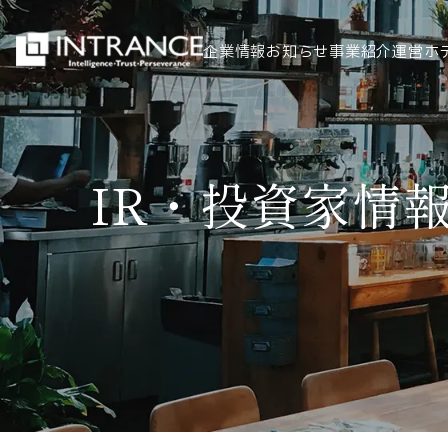
企業情報
お知らせ
事業紹介
運営ホ
トップ
IR・投資家情
企業情報
会社概要
代表者挨拶
グループ一覧
経営理念
事業紹介