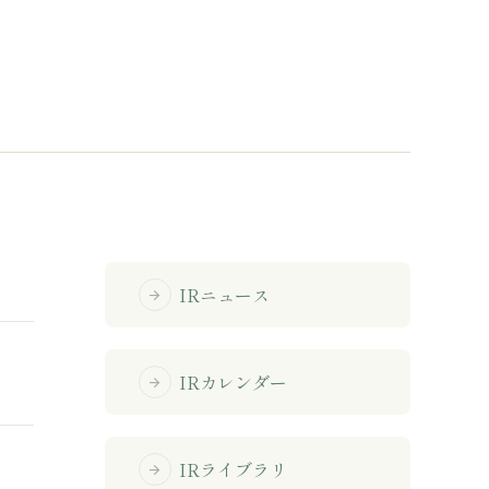
免責事項
サイトマップ
勧誘方針
IRポリシー
IRニュース
arrow_forward
IRカレンダー
arrow_forward
IRライブラリ
arrow_forward