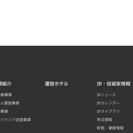
業紹介
運営ホテル
IR・投資家情報
動産事業
IRニュース
テル運営事業
IRカレンダー
資事業
IRライブラリ
ンバウンド送客事業
株式情報
財務・業績情報