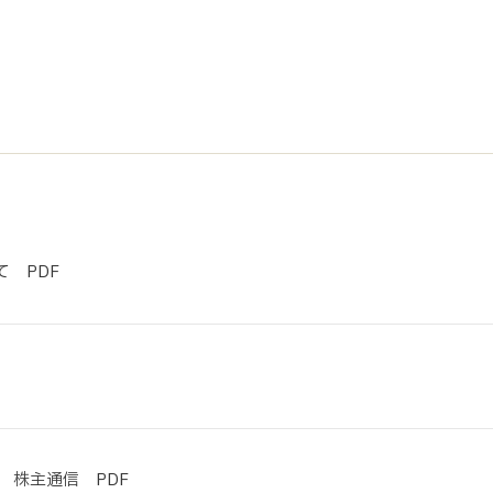
サステナビリティ
業
共通価値
送客事業
マテリアリティ
取組事例
 PDF
期 株主通信 PDF