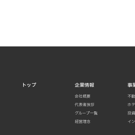
トップ
企業情報
事
会社概要
不
代表者挨拶
ホ
グループ一覧
投
経営理念
イ