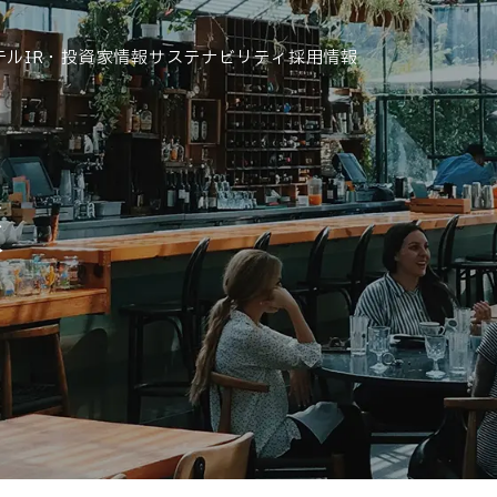
テル
IR・投資家情報
サステナビリティ
採用情報
運営ホテル
報
IR・投資家情報
IRニュース
IRカレンダー
IRライブラリ
株式情報
財務・業績情報
IRイベント