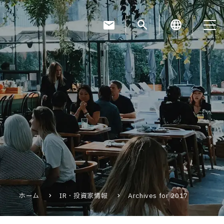
mail
search
language
お知らせ
お役立ちコラム
採用情報
ホーム
IR・投資家情報
Archives for 2017
お問い合わせ