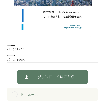
お知らせ
お役立ちコラム
採用情報
お問い合わせ
ページ
1
/
34
ズーム
100%
免責事項
サイトマップ
勧誘方針
IRポリシー
ダウンロードはこちら
IRニュース
arrow_forward