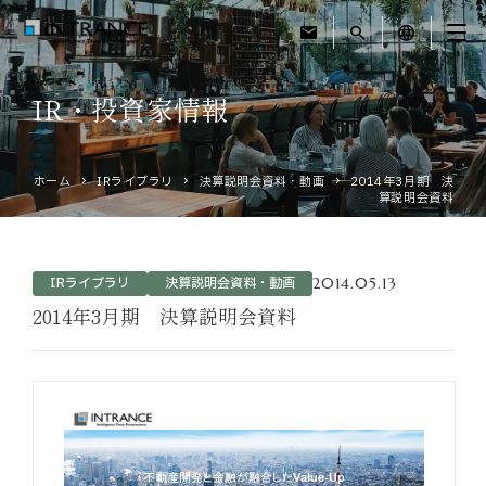
mail
search
language
IR・投資家情報
トップ
ホーム
IRライブラリ
決算説明会資料・動画
2014年3月期 決
企業情報
算説明会資料
事業紹介
2014.05.13
IRライブラリ
決算説明会資料・動画
運営ホテル
2014年3月期 決算説明会資料
IR・投資家情報
サステナビリティ