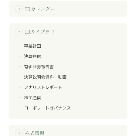
IRカレンダー
arrow_forward
IRライブラリ
arrow_forward
事業計画
決算短信
有価証券報告書
決算説明会資料・動画
アナリストレポート
株主通信
コーポレートガバナンス
株式情報
arrow_forward