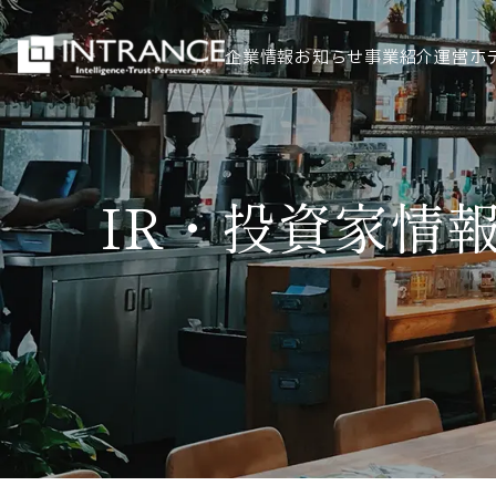
企業情報
お知らせ
事業紹介
運営ホ
トップ
IR・投資家情
企業情報
会社概要
代表者挨拶
グループ一覧
経営理念
事業紹介