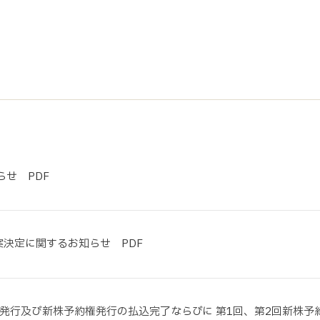
サステナビリティ
業
共通価値
送客事業
マテリアリティ
取組事例
せ PDF
案決定に関するお知らせ PDF
発行及び新株予約権発行の払込完了ならびに 第1回、第2回新株予