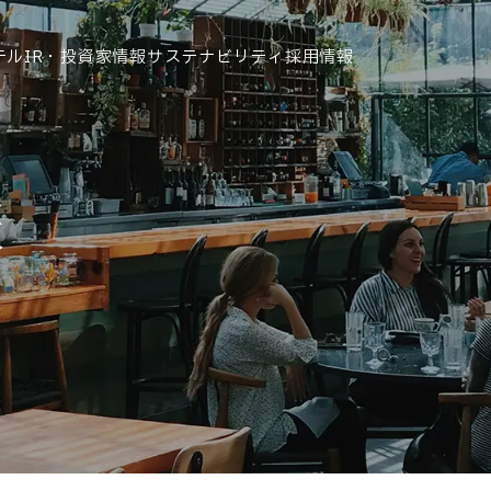
テル
IR・投資家情報
サステナビリティ
採用情報
運営ホテル
報
IR・投資家情報
IRニュース
IRカレンダー
IRライブラリ
株式情報
財務・業績情報
IRイベント