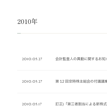
不動産事業
ホテル運営事
2010年
投資事業
インバウンド
会計監査人の異動に関するお知ら
2010.05.27
第 12 回定時株主総会の付議議
2010.05.27
訂正)「第三者割当による新株式
2010.05.17