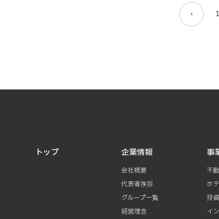
トップ
企業情報
事
会社概要
不
代表者挨拶
ホ
グループ一覧
投
経営理念
イ