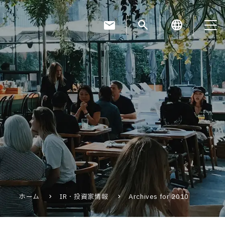
mail
search
language
お知らせ
お役立ちコラム
採用情報
ホーム
IR・投資家情報
Archives for 2010
お問い合わせ