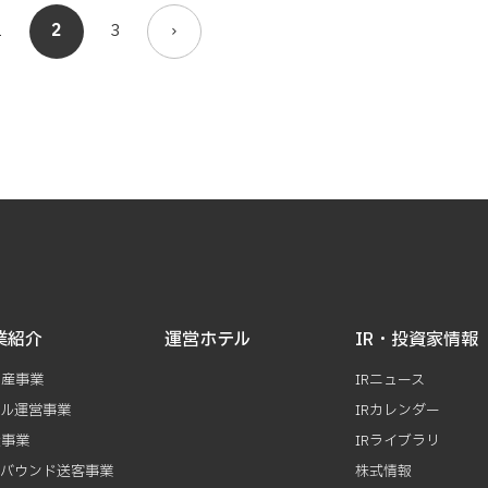
1
2
3
業紹介
運営ホテル
IR・投資家情報
動産事業
IRニュース
テル運営事業
IRカレンダー
資事業
IRライブラリ
ンバウンド送客事業
株式情報