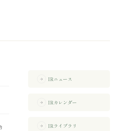
免責事項
サイトマップ
勧誘方針
IRポリシー
IRニュース
arrow_forward
IRカレンダー
arrow_forward
IRライブラリ
arrow_forward
約