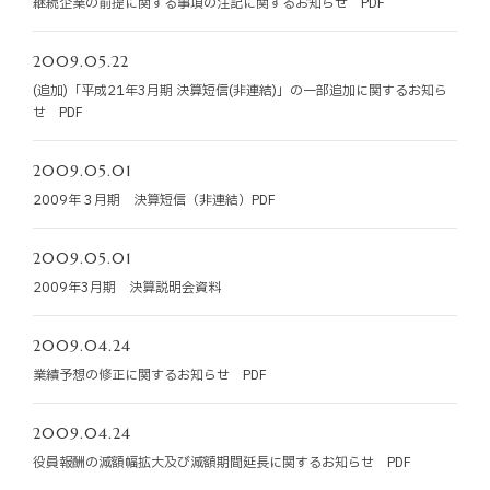
継続企業の前提に関する事項の注記に関するお知らせ PDF
お知らせ
2009.05.22
お役立ちコラム
(追加)「平成21年3月期 決算短信(非連結)」の一部追加に関するお知ら
せ PDF
採用情報
2009.05.01
2009年３月期 決算短信（非連結）PDF
お問い合わせ
2009.05.01
免責事項
サイトマップ
勧誘方針
IRポリシー
2009年3月期 決算説明会資料
2009.04.24
業績予想の修正に関するお知らせ PDF
2009.04.24
役員報酬の減額幅拡大及び減額期間延長に関するお知らせ PDF