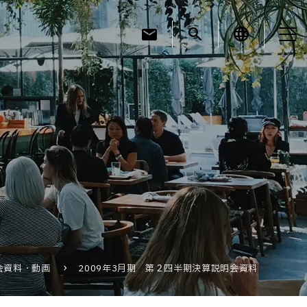
mail
search
language
お知らせ
お役立ちコラム
採用情報
会資料・動画
2009年3月期 第２四半期決算説明会資料
お問い合わせ