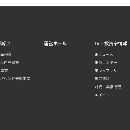
業紹介
運営ホテル
IR・投資家情報
動産事業
IRニュース
テル運営事業
IRカレンダー
資事業
IRライブラリ
ンバウンド送客事業
株式情報
財務・業績情報
IRイベント