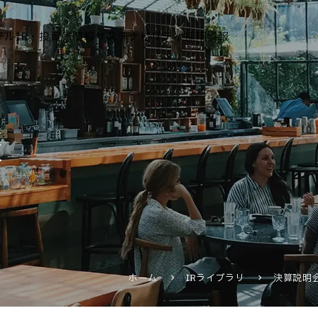
テル
IR・投資家情報
サステナビリティ
採用情報
運営ホテル
報
IR・投資家情報
IRニュース
IRカレンダー
IRライブラリ
株式情報
財務・業績情報
ホーム
IRライブラリ
決算説明
IRイベント