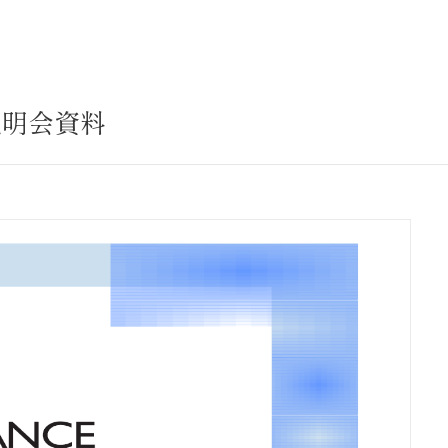
サステナビリティ
業
共通価値
送客事業
マテリアリティ
説明会資料
取組事例