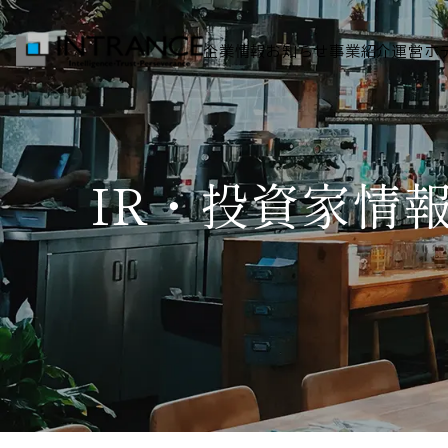
企業情報
お知らせ
事業紹介
運営ホ
トップ
IR・投資家情
企業情報
会社概要
代表者挨拶
グループ一覧
経営理念
事業紹介