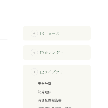
免責事項
サイトマップ
IRニュース
arrow_forward
勧誘方針
IRポリシー
IRカレンダー
arrow_forward
IRライブラリ
arrow_forward
事業計画
決算短信
有価証券報告書