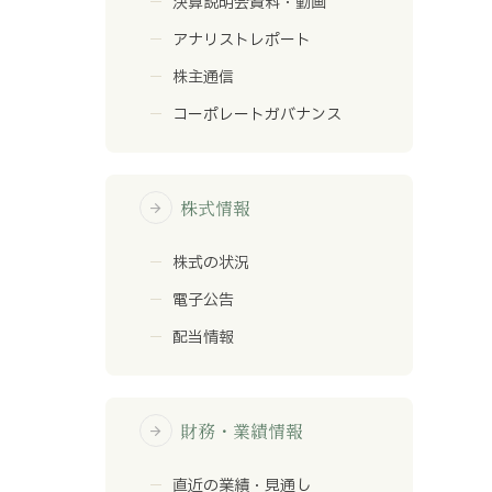
決算説明会資料・動画
アナリストレポート
株主通信
コーポレートガバナンス
株式情報
arrow_forward
株式の状況
電子公告
配当情報
財務・業績情報
arrow_forward
直近の業績・見通し