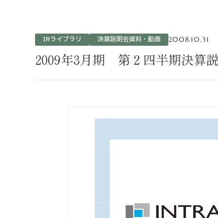
不動産事業
ホテル運営事
投資事業
IRライブラリ
決算説明会資料・動画
2008.10.31
インバウンド
2009年3月期 第２四半期決算