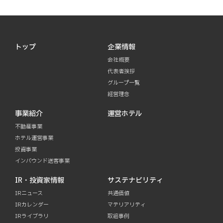
トップ
企業情報
会社概要
代表者挨拶
グループ一覧
経営理念
事業紹介
運営ホテル
不動産事業
ホテル運営事業
投資事業
インバウンド送客事業
IR・投資家情報
サステナビリティ
IRニュース
共通価値
IRカレンダー
マテリアリティ
IRライブラリ
取組事例