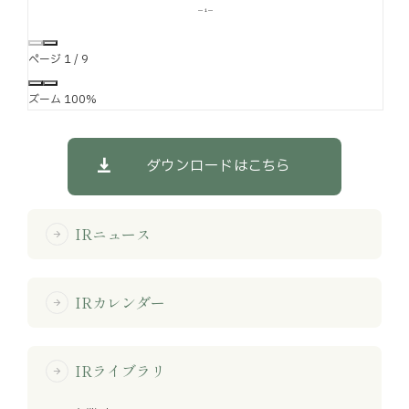
ページ
1
/
9
ズーム
100%
ダウンロードはこちら
IRニュース
arrow_forward
IRカレンダー
arrow_forward
IRライブラリ
arrow_forward