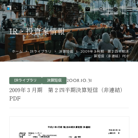
mail
search
language
IR・投資家情報
トップ
ホーム
IRライブラリ
決算短信
2009年３月期 第２四半期決
企業情報
算短信（非連結）PDF
事業紹介
2008.10.31
IRライブラリ
決算短信
運営ホテル
2009年３月期 第２四半期決算短信（非連結）
PDF
IR・投資家情報
サステナビリティ