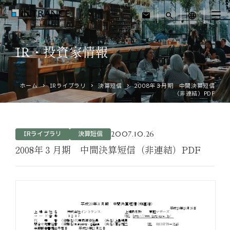
mail
search
language
IR・投資家情報
トップ
ホーム
IRライブラリ
決算短信
2008年３月期 中間決算短信
企業情報
（非連結）PDF
事業紹介
2007.10.26
IRライブラリ
決算短信
運営ホテル
2008年３月期 中間決算短信（非連結）PDF
IR・投資家情報
サステナビリティ