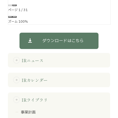
ページ
1
/
31
ズーム
100%
ダウンロードはこちら
IRニュース
arrow_forward
IRカレンダー
arrow_forward
IRライブラリ
arrow_forward
事業計画