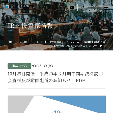
mail
search
language
IR・投資家情報
トップ
ホーム
IRニュース
10月29日開催 平成20年３月期中間期決済説
企業情報
明会資料及び動画配信のお知らせ PDF
事業紹介
2007.10.30
IRニュース
運営ホテル
10月29日開催 平成20年３月期中間期決済説明
会資料及び動画配信のお知らせ PDF
IR・投資家情報
サステナビリティ