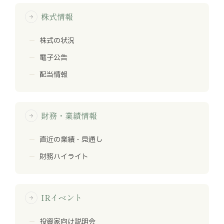
株式情報
arrow_forward
株式の状況
電子公告
配当情報
財務・業績情報
arrow_forward
直近の業績・見通し
財務ハイライト
IRイベント
arrow_forward
投資家向け説明会