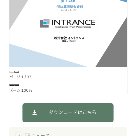
お知らせ
お役立ちコラム
採用情報
お問い合わせ
ページ
1
/
33
免責事項
サイトマップ
勧誘方針
IRポリシー
ズーム
100%
ダウンロードはこちら
IRニュース
arrow_forward