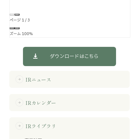
ページ
1
/
3
ズーム
100%
ダウンロードはこちら
IRニュース
arrow_forward
IRカレンダー
arrow_forward
IRライブラリ
arrow_forward