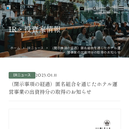
mail
search
language
IR・投資家情報
トップ
ホーム
IRニュース
（開示事項の経過）匿名組合を通じたホテル運
企業情報
営事業の出資持分の取得のお知らせ
事業紹介
2023.01.11
IRニュース
運営ホテル
（開示事項の経過）匿名組合を通じたホテル運
営事業の出資持分の取得のお知らせ
IR・投資家情報
サステナビリティ