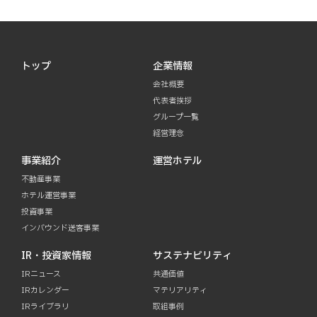
トップ
企業情報
会社概要
代表者挨拶
グループ一覧
経営理念
事業紹介
運営ホテル
不動産事業
ホテル運営事業
投資事業
インバウンド送客事業
IR・投資家情報
サステナビリティ
IRニュース
共通価値
IRカレンダー
マテリアリティ
IRライブラリ
取組事例