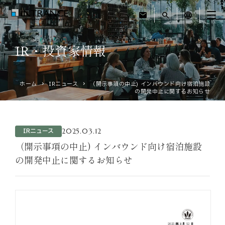
mail
search
language
IR・投資家情報
トップ
ホーム
IRニュース
（開示事項の中止) インバウンド向け宿泊施設
企業情報
の開発中止に関するお知らせ
事業紹介
2025.03.12
IRニュース
運営ホテル
（開示事項の中止) インバウンド向け宿泊施設
の開発中止に関するお知らせ
IR・投資家情報
サステナビリティ