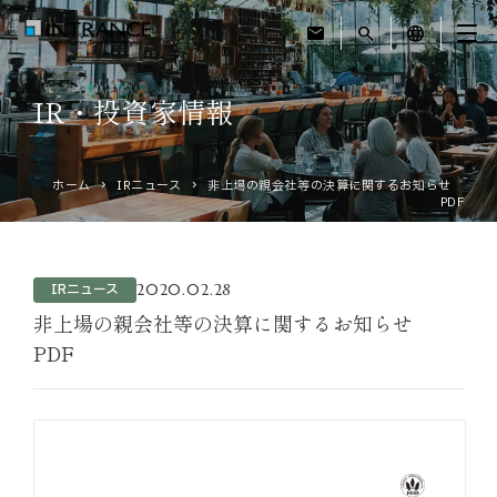
mail
search
language
IR・投資家情報
トップ
ホーム
IRニュース
非上場の親会社等の決算に関するお知らせ
企業情報
PDF
事業紹介
2020.02.28
IRニュース
運営ホテル
非上場の親会社等の決算に関するお知らせ
PDF
IR・投資家情報
サステナビリティ