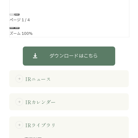
ページ
1
/
4
ズーム
100%
ダウンロードはこちら
IRニュース
arrow_forward
IRカレンダー
arrow_forward
IRライブラリ
arrow_forward