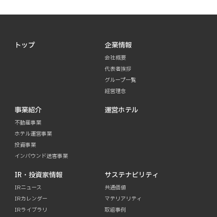
トップ
企業情報
会社概要
代表者挨拶
グループ一覧
経営理念
事業紹介
運営ホテル
不動産事業
ホテル運営事業
投資事業
インバウンド送客事業
IR・投資家情報
サステナビリティ
IRニュース
共通価値
IRカレンダー
マテリアリティ
IRライブラリ
取組事例