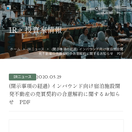
mail
search
language
IR・投資家情報
トップ
ホーム
IRニュース
(開示事項の経過) インバウンド向け宿泊施設開
企業情報
発不動産の売買契約の合意解約に関するお知らせ PDF
事業紹介
2020.05.29
IRニュース
運営ホテル
(開示事項の経過) インバウンド向け宿泊施設開
発不動産の売買契約の合意解約に関するお知ら
せ PDF
IR・投資家情報
サステナビリティ