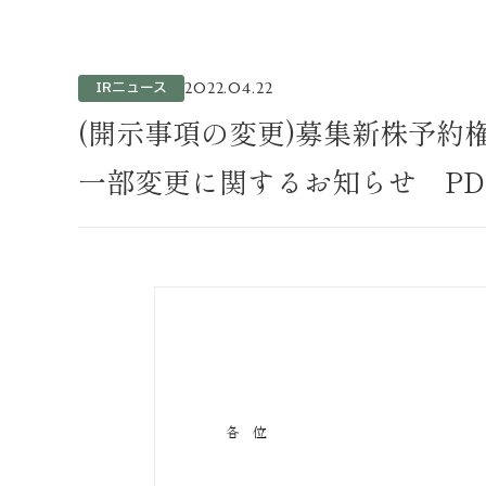
不動産事業
ホテル運営事
投資事業
IRニュース
2022.04.22
インバウンド
(開示事項の変更)募集新株予約
一部変更に関するお知らせ PD