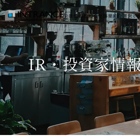
企業情報
お知らせ
事業紹介
運営ホ
トップ
IR・投資家情
企業情報
会社概要
代表者挨拶
グループ一覧
経営理念
ホ
事業紹介