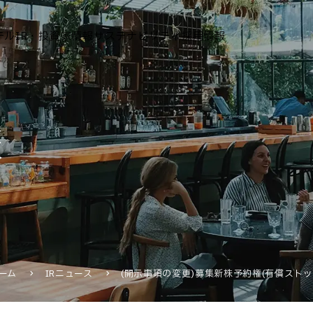
テル
IR・投資家情報
サステナビリティ
採用情報
運営ホテル
報
IR・投資家情報
IRニュース
IRカレンダー
IRライブラリ
株式情報
財務・業績情報
ーム
IRニュース
(開示事項の変更)募集新株予約権(有償スト
IRイベント