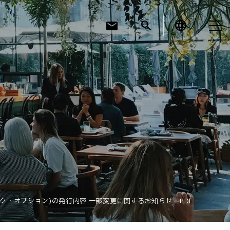
mail
search
language
お知らせ
お役立ちコラム
採用情報
ック・オプション)の発行内容 一部変更に関するお知らせ PDF
お問い合わせ