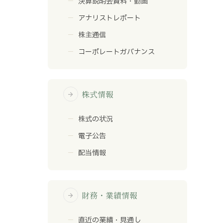
決算説明会資料・動画
アナリストレポート
株主通信
コーポレートガバナンス
株式情報
arrow_forward
株式の状況
電子公告
配当情報
財務・業績情報
arrow_forward
直近の業績・見通し