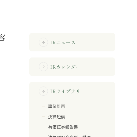
免責事項
容
サイトマップ
IRニュース
arrow_forward
勧誘方針
IRポリシー
IRカレンダー
arrow_forward
IRライブラリ
arrow_forward
事業計画
決算短信
有価証券報告書