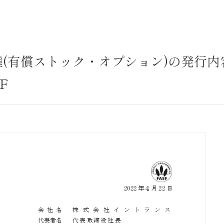
サステナビリティ
業
共通価値
送客事業
マテリアリティ
権(有償ストック・オプション)の発行内
取組事例
F