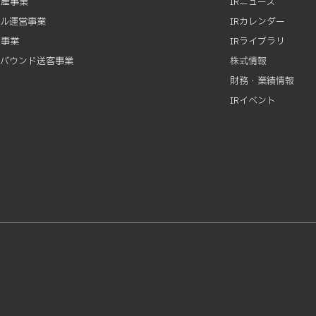
動産事業
IRニュース
テル運営事業
IRカレンダー
資事業
IRライブラリ
ンバウンド送客事業
株式情報
財務・業績情報
IRイベント