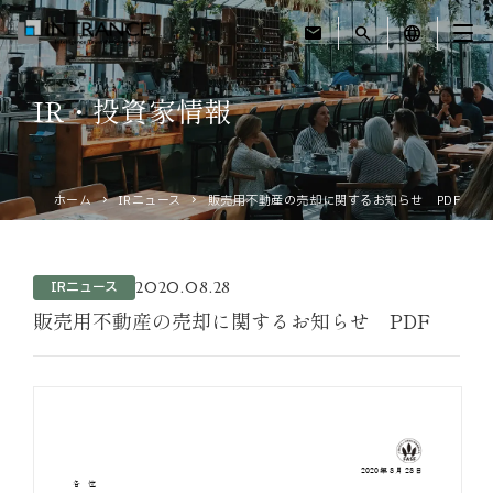
mail
search
language
IR・投資家情報
トップ
企業情報
ホーム
IRニュース
販売用不動産の売却に関するお知らせ PDF
事業紹介
2020.08.28
IRニュース
運営ホテル
販売用不動産の売却に関するお知らせ PDF
IR・投資家情報
サステナビリティ