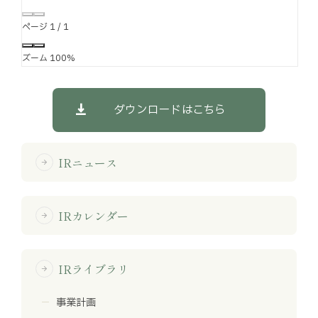
ページ
1
/
1
ズーム
100%
ダウンロードはこちら
IRニュース
arrow_forward
IRカレンダー
arrow_forward
IRライブラリ
arrow_forward
事業計画