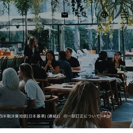
mail
search
language
お知らせ
お役立ちコラム
採用情報
第1四半期決算短信[日本基準] (連結)」 の一部訂正について PDF
お問い合わせ