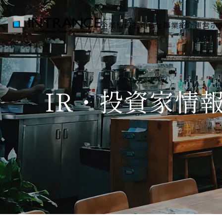
企業情報
お知らせ
事業紹介
運営ホ
トップ
IR・投資家情
企業情報
会社概要
代表者挨拶
グループ一覧
経営理念
事業紹介