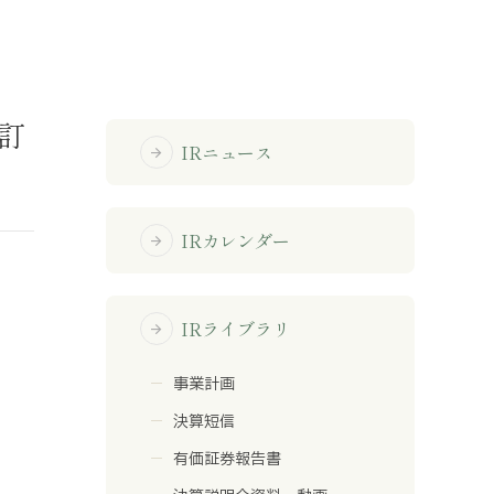
免責事項
部訂
サイトマップ
IRニュース
arrow_forward
勧誘方針
IRポリシー
IRカレンダー
arrow_forward
IRライブラリ
arrow_forward
事業計画
決算短信
有価証券報告書