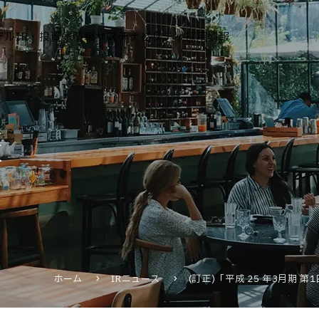
テル
IR・投資家情報
サステナビリティ
採用情報
運営ホテル
報
IR・投資家情報
IRニュース
IRカレンダー
IRライブラリ
株式情報
財務・業績情報
ホーム
IRニュース
(訂正)「平成 25 年3月期 
IRイベント