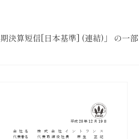
サステナビリティ
業
共通価値
送客事業
マテリアリティ
四半期決算短信[日本基準] (連結)」 の一
取組事例