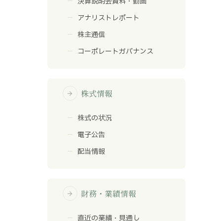
決算説明会資料・動画
アナリストレポート
株主通信
コーポレートガバナンス
株式情報
arrow_forward
株式の状況
電子公告
配当情報
財務・業績情報
arrow_forward
直近の業績・見通し