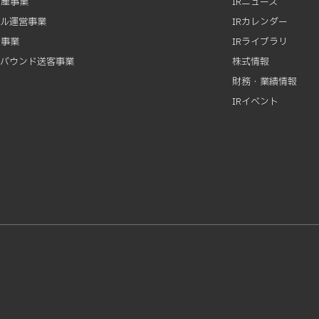
動産事業
IRニュース
テル運営事業
IRカレンダー
資事業
IRライブラリ
ンバウンド送客事業
株式情報
財務・業績情報
IRイベント