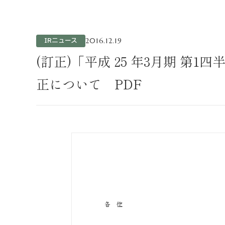
不動産事業
ホテル運営事
投資事業
IRニュース
2016.12.19
インバウンド
(訂正)「平成 25 年3月期 第1
正について PDF