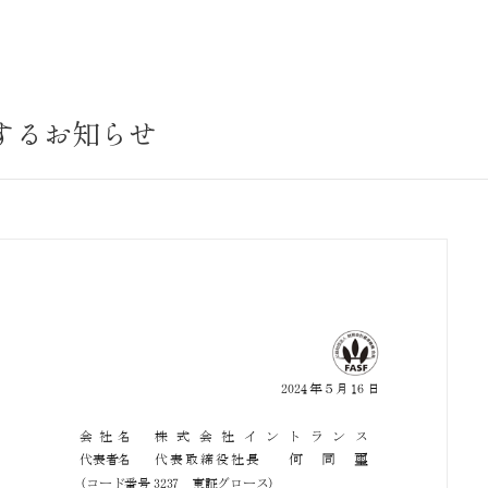
サステナビリティ
業
共通価値
送客事業
マテリアリティ
するお知らせ
取組事例