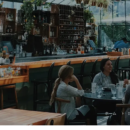
テル
IR・投資家情報
サステナビリティ
採用情報
運営ホテル
報
IR・投資家情報
IRニュース
IRカレンダー
IRライブラリ
株式情報
財務・業績情報
ホーム
IRイベント