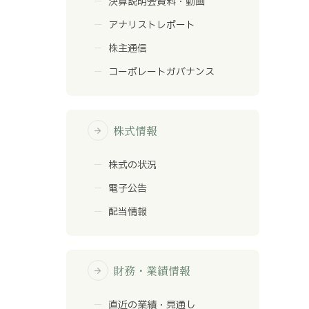
決算説明会資料・動画
アナリストレポート
株主通信
コーポレートガバナンス
株式情報
arrow_forward
株式の状況
電子公告
配当情報
財務・業績情報
arrow_forward
直近の業績・見通し