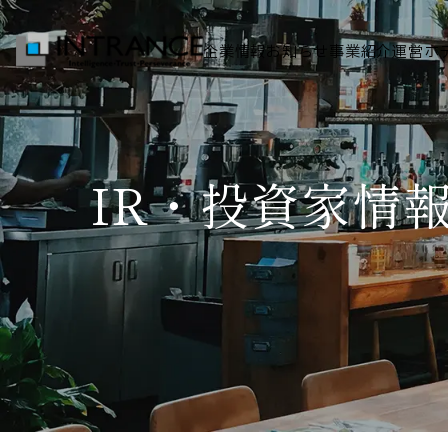
企業情報
お知らせ
事業紹介
運営ホ
トップ
IR・投資家情
企業情報
会社概要
代表者挨拶
グループ一覧
経営理念
事業紹介