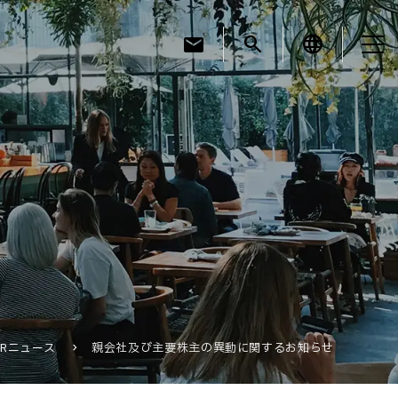
mail
search
language
お知らせ
お役立ちコラム
採用情報
IRニュース
親会社及び主要株主の異動に関するお知らせ
お問い合わせ