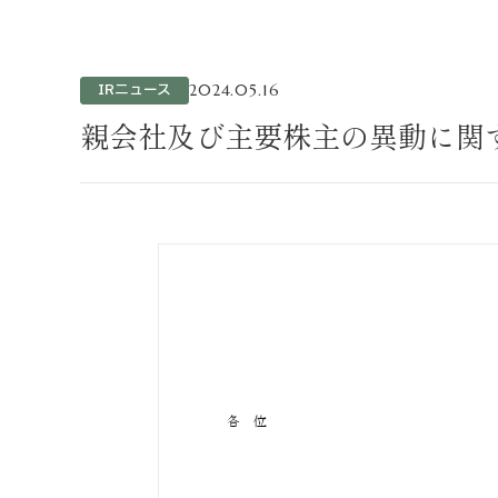
不動産事業
ホテル運営事
投資事業
IRニュース
2024.05.16
インバウンド
親会社及び主要株主の異動に関