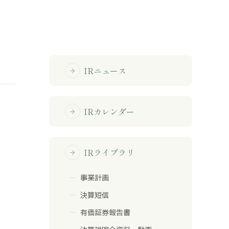
免責事項
サイトマップ
IRニュース
arrow_forward
勧誘方針
IRポリシー
IRカレンダー
arrow_forward
IRライブラリ
arrow_forward
事業計画
決算短信
有価証券報告書