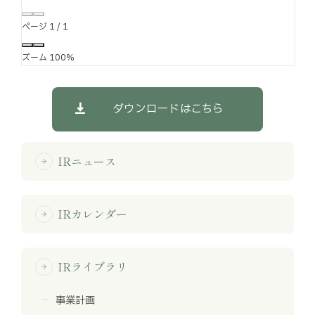
ページ
1
/
1
ズーム
100%
ダウンロードはこちら
IRニュース
arrow_forward
IRカレンダー
arrow_forward
IRライブラリ
arrow_forward
事業計画