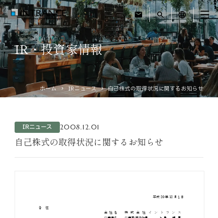
mail
search
language
IR・投資家情報
トップ
企業情報
ホーム
IRニュース
自己株式の取得状況に関するお知らせ
事業紹介
2008.12.01
IRニュース
運営ホテル
自己株式の取得状況に関するお知らせ
IR・投資家情報
サステナビリティ