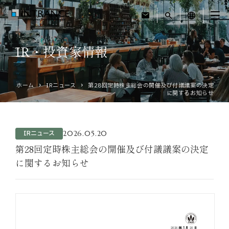
mail
search
language
IR・投資家情報
トップ
ホーム
IRニュース
第28回定時株主総会の開催及び付議議案の決定
企業情報
に関するお知らせ
事業紹介
2026.05.20
IRニュース
運営ホテル
第28回定時株主総会の開催及び付議議案の決定
に関するお知らせ
IR・投資家情報
サステナビリティ