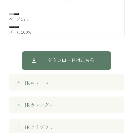
ページ
1
/
3
ズーム
100%
ダウンロードはこちら
IRニュース
arrow_forward
IRカレンダー
arrow_forward
IRライブラリ
arrow_forward