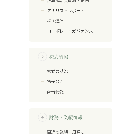
決算説明会資料・動画
アナリストレポート
株主通信
コーポレートガバナンス
株式情報
arrow_forward
株式の状況
電子公告
配当情報
財務・業績情報
arrow_forward
直近の業績・見通し