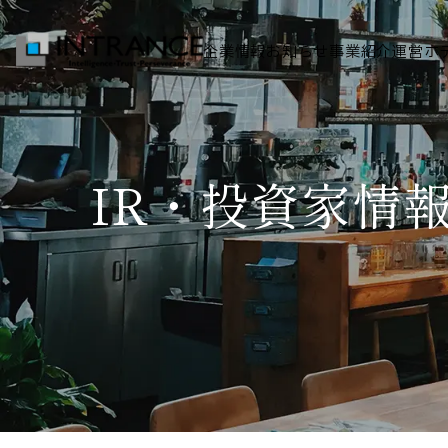
企業情報
お知らせ
事業紹介
運営ホ
トップ
IR・投資家情
企業情報
会社概要
代表者挨拶
グループ一覧
経営理念
事業紹介