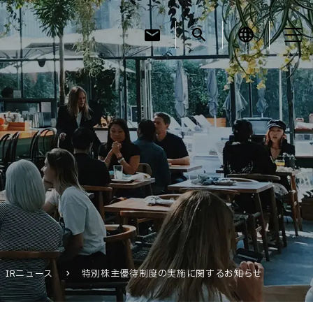
mail
search
language
お知らせ
お役立ちコラム
採用情報
IRニュース
特別株主優待制度の実施に関するお知らせ
お問い合わせ