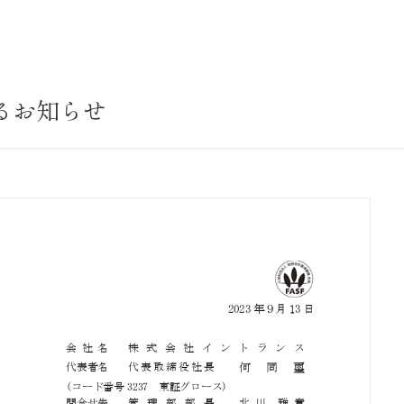
サステナビリティ
業
共通価値
送客事業
マテリアリティ
るお知らせ
取組事例