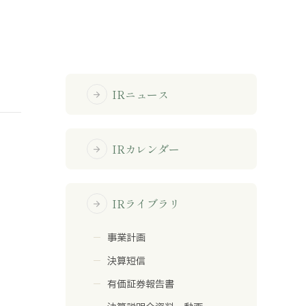
免責事項
サイトマップ
IRニュース
arrow_forward
勧誘方針
IRポリシー
IRカレンダー
arrow_forward
IRライブラリ
arrow_forward
事業計画
決算短信
有価証券報告書