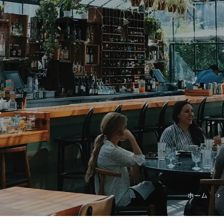
テル
IR・投資家情報
サステナビリティ
採用情報
運営ホテル
報
IR・投資家情報
IRニュース
IRカレンダー
IRライブラリ
株式情報
財務・業績情報
ホーム
IRイベント