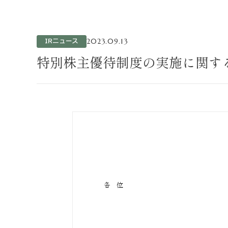
不動産事業
ホテル運営事
投資事業
IRニュース
2023.09.13
インバウンド
特別株主優待制度の実施に関す