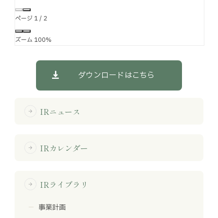
ページ
1
/
2
ズーム
100%
ダウンロードはこちら
IRニュース
arrow_forward
IRカレンダー
arrow_forward
IRライブラリ
arrow_forward
事業計画