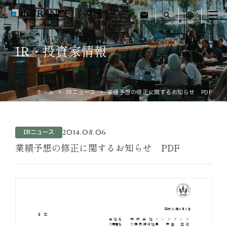
mail
search
language
IR・投資家情報
トップ
企業情報
ホーム
IRニュース
業績予想の修正に関するお知らせ PDF
事業紹介
2014.08.06
IRニュース
運営ホテル
業績予想の修正に関するお知らせ PDF
IR・投資家情報
サステナビリティ