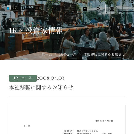
mail
search
language
IR・投資家情報
トップ
企業情報
ホーム
IRニュース
本社移転に関するお知らせ
事業紹介
2008.04.03
IRニュース
運営ホテル
本社移転に関するお知らせ
IR・投資家情報
サステナビリティ