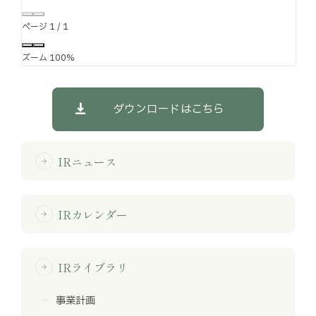
ページ
1
/
1
ズーム
100%
ダウンロードはこちら
IRニュース
arrow_forward
IRカレンダー
arrow_forward
IRライブラリ
arrow_forward
事業計画