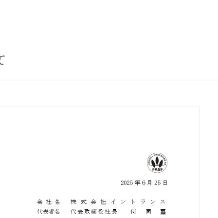
サステナビリティ
業
共通価値
送客事業
マテリアリティ
て
取組事例