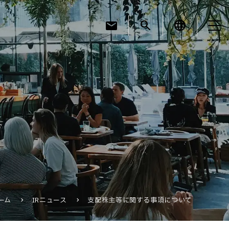
mail
search
language
お知らせ
お役立ちコラム
採用情報
ーム
IRニュース
支配株主等に関する事項について
お問い合わせ