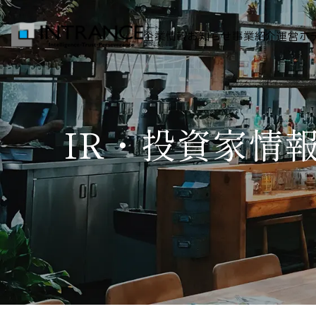
企業情報
お知らせ
事業紹介
運営ホ
トップ
IR・投資家情
企業情報
会社概要
代表者挨拶
グループ一覧
経営理念
事業紹介