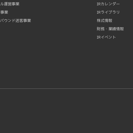
テル運営事業
IRカレンダー
資事業
IRライブラリ
ンバウンド送客事業
株式情報
財務・業績情報
IRイベント