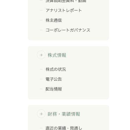
決算説明会資料・動画
アナリストレポート
株主通信
コーポレートガバナンス
株式情報
arrow_forward
株式の状況
電子公告
配当情報
財務・業績情報
arrow_forward
直近の業績・見通し