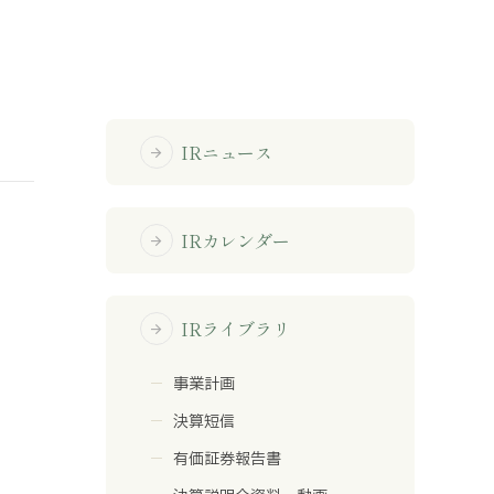
免責事項
サイトマップ
IRニュース
arrow_forward
勧誘方針
IRポリシー
IRカレンダー
arrow_forward
IRライブラリ
arrow_forward
事業計画
決算短信
有価証券報告書