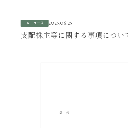
不動産事業
ホテル運営事
投資事業
IRニュース
2025.06.25
インバウンド
支配株主等に関する事項につい