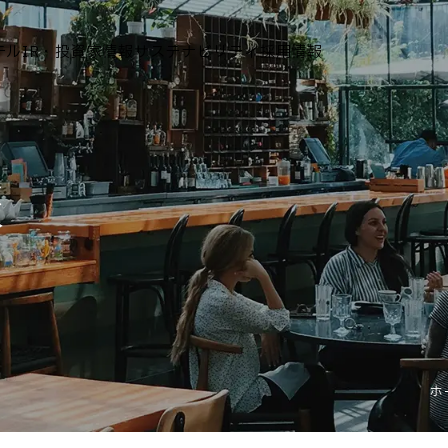
テル
IR・投資家情報
サステナビリティ
採用情報
運営ホテル
報
IR・投資家情報
IRニュース
IRカレンダー
IRライブラリ
株式情報
財務・業績情報
ホ
IRイベント