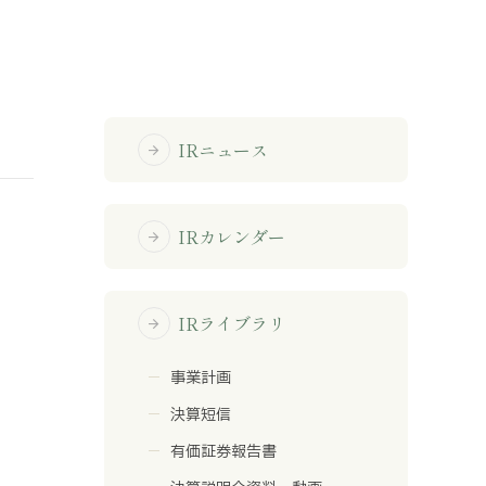
免責事項
サイトマップ
IRニュース
arrow_forward
勧誘方針
IRポリシー
IRカレンダー
arrow_forward
IRライブラリ
arrow_forward
事業計画
決算短信
有価証券報告書