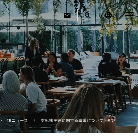
mail
search
language
お知らせ
お役立ちコラム
採用情報
IRニュース
支配株主等に関する事項について PDF
お問い合わせ