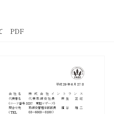
サステナビリティ
業
共通価値
送客事業
マテリアリティ
 PDF
取組事例