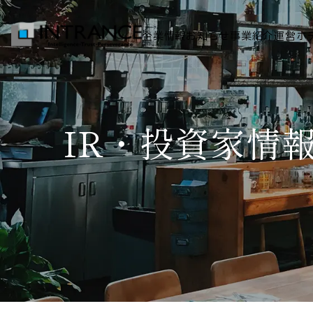
企業情報
お知らせ
事業紹介
運営ホ
トップ
IR・投資家情
企業情報
会社概要
代表者挨拶
グループ一覧
経営理念
事業紹介