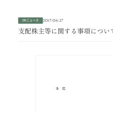
不動産事業
ホテル運営事
投資事業
IRニュース
2017.06.27
インバウンド
支配株主等に関する事項について