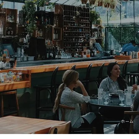
テル
IR・投資家情報
サステナビリティ
採用情報
運営ホテル
報
IR・投資家情報
IRニュース
IRカレンダー
IRライブラリ
株式情報
財務・業績情報
ホーム
IRイベント