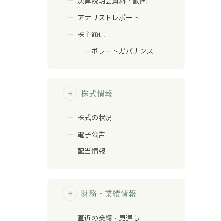
決算説明会資料・動画
アナリストレポート
株主通信
コーポレートガバナンス
株式情報
arrow_forward
株式の状況
電子公告
配当情報
財務・業績情報
arrow_forward
直近の業績・見通し