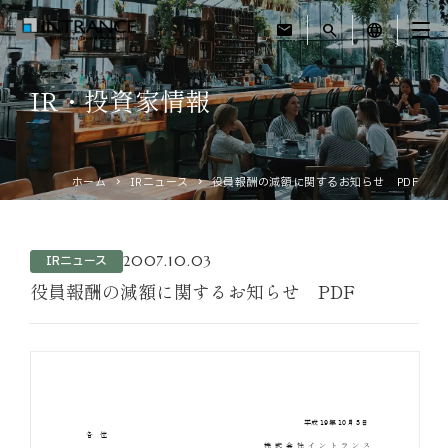
mail
search
language
IR・投資家情報
トップ
企業情報
ホーム
IRニュース
役員報酬の減額に関するお知らせ PDF
事業紹介
2007.10.03
IRニュース
運営ホテル
役員報酬の減額に関するお知らせ PDF
IR・投資家情報
サステナビリティ