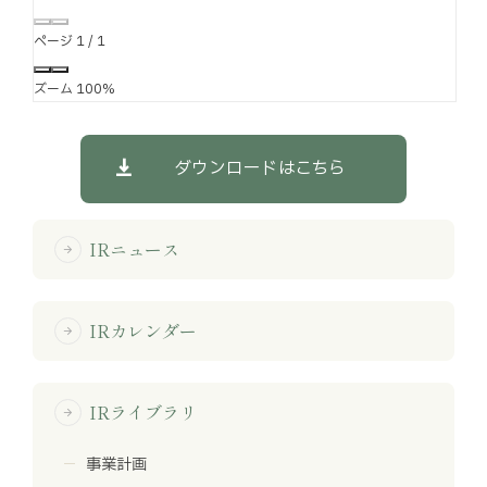
ページ
1
/
1
ズーム
100%
ダウンロードはこちら
IRニュース
arrow_forward
IRカレンダー
arrow_forward
IRライブラリ
arrow_forward
事業計画