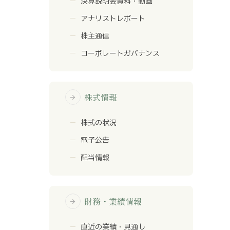
決算説明会資料・動画
アナリストレポート
株主通信
コーポレートガバナンス
株式情報
arrow_forward
株式の状況
電子公告
配当情報
財務・業績情報
arrow_forward
直近の業績・見通し