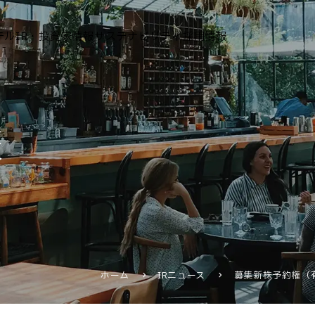
テル
IR・投資家情報
サステナビリティ
採用情報
運営ホテル
報
IR・投資家情報
IRニュース
IRカレンダー
IRライブラリ
株式情報
財務・業績情報
ホーム
IRニュース
募集新株予約権（
IRイベント