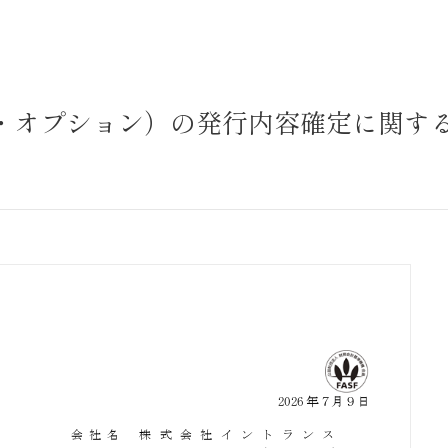
サステナビリティ
業
共通価値
送客事業
マテリアリティ
・オプション）の発行内容確定に関す
取組事例