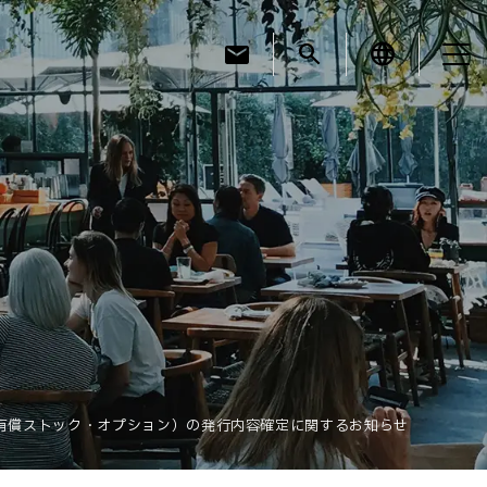
mail
search
language
お知らせ
お役立ちコラム
採用情報
有償ストック・オプション）の発行内容確定に関するお知らせ
お問い合わせ