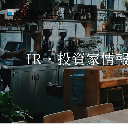
企業情報
お知らせ
事業紹介
運営ホ
トップ
IR・投資家情
企業情報
会社概要
代表者挨拶
グループ一覧
経営理念
事業紹介