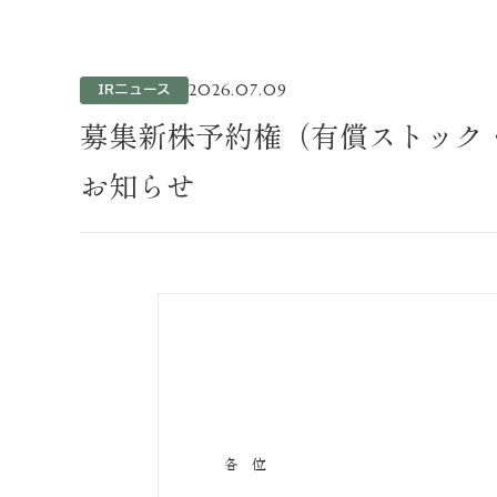
不動産事業
ホテル運営事
投資事業
IRニュース
2026.07.09
インバウンド
募集新株予約権（有償ストック
お知らせ