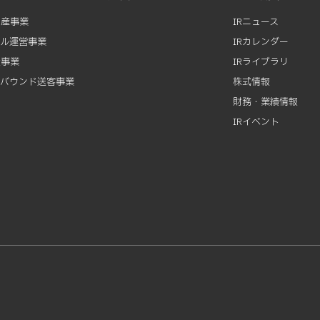
動産事業
IRニュース
テル運営事業
IRカレンダー
資事業
IRライブラリ
ンバウンド送客事業
株式情報
財務・業績情報
IRイベント