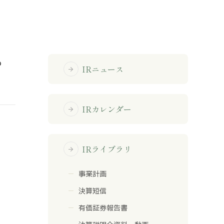
免責事項
る
サイトマップ
IRニュース
arrow_forward
勧誘方針
IRポリシー
IRカレンダー
arrow_forward
IRライブラリ
arrow_forward
事業計画
決算短信
有価証券報告書