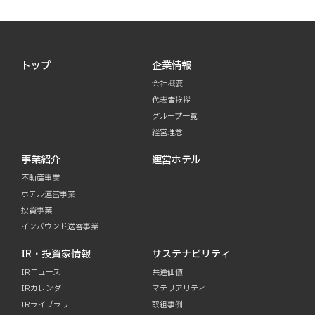
トップ
企業情報
会社概要
代表者挨拶
グループ一覧
経営理念
事業紹介
運営ホテル
不動産事業
ホテル運営事業
投資事業
インバウンド送客事業
IR・投資家情報
サステナビリティ
IRニュース
共通価値
IRカレンダー
マテリアリティ
IRライブラリ
取組事例