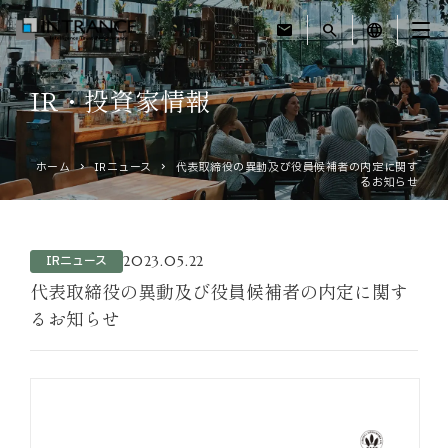
mail
search
language
IR・投資家情報
トップ
ホーム
IRニュース
代表取締役の異動及び役員候補者の内定に関す
企業情報
るお知らせ
事業紹介
2023.05.22
IRニュース
運営ホテル
代表取締役の異動及び役員候補者の内定に関す
るお知らせ
IR・投資家情報
サステナビリティ