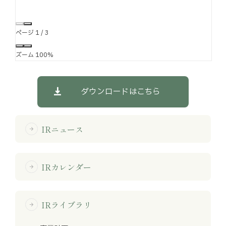
ページ
1
/
3
ズーム
100%
ダウンロードはこちら
IRニュース
arrow_forward
IRカレンダー
arrow_forward
IRライブラリ
arrow_forward