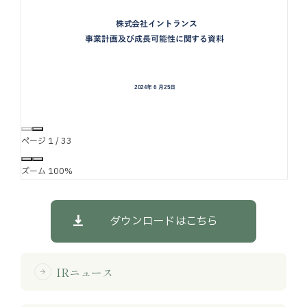
お知らせ
お役立ちコラム
採用情報
お問い合わせ
ページ
1
/
33
ズーム
100%
免責事項
サイトマップ
勧誘方針
IRポリシー
ダウンロードはこちら
IRニュース
arrow_forward