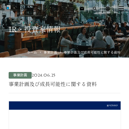
mail
search
language
IR・投資家情報
トップ
企業情報
ホーム
事業計画
事業計画及び成長可能性に関する資料
事業紹介
2024.06.25
事業計画
運営ホテル
事業計画及び成長可能性に関する資料
IR・投資家情報
サステナビリティ