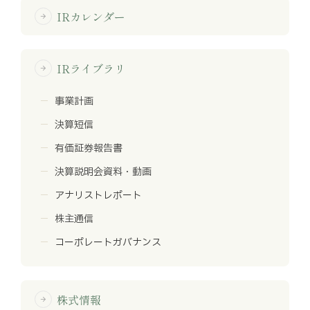
IRカレンダー
arrow_forward
IRライブラリ
arrow_forward
事業計画
決算短信
有価証券報告書
決算説明会資料・動画
アナリストレポート
株主通信
コーポレートガバナンス
株式情報
arrow_forward