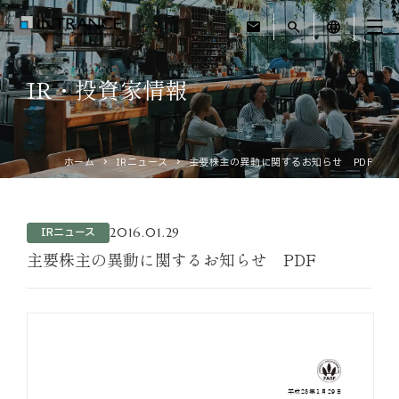
mail
search
language
IR・投資家情報
トップ
企業情報
ホーム
IRニュース
主要株主の異動に関するお知らせ PDF
事業紹介
2016.01.29
IRニュース
運営ホテル
主要株主の異動に関するお知らせ PDF
IR・投資家情報
サステナビリティ