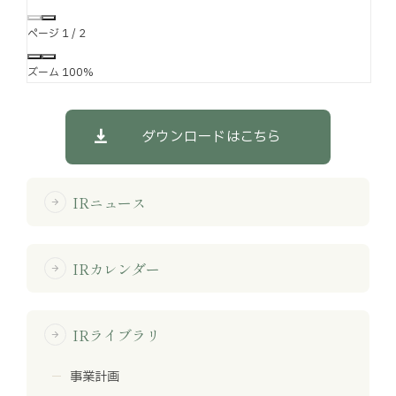
ページ
1
/
2
ズーム
100%
ダウンロードはこちら
IRニュース
arrow_forward
IRカレンダー
arrow_forward
IRライブラリ
arrow_forward
事業計画