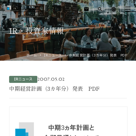
mail
search
language
IR・投資家情報
トップ
企業情報
ホーム
IRニュース
中期経営計画（3カ年分）発表 PDF
事業紹介
2007.05.02
IRニュース
運営ホテル
中期経営計画（3カ年分）発表 PDF
IR・投資家情報
サステナビリティ