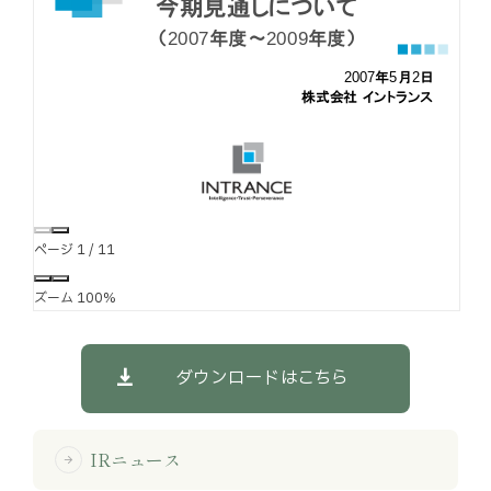
お知らせ
お役立ちコラム
採用情報
お問い合わせ
ページ
1
/
11
免責事項
サイトマップ
勧誘方針
IRポリシー
ズーム
100%
ダウンロードはこちら
IRニュース
arrow_forward