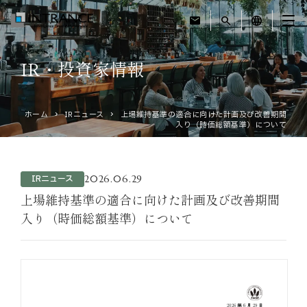
mail
search
language
IR・投資家情報
トップ
ホーム
IRニュース
上場維持基準の適合に向けた計画及び改善期間
企業情報
入り（時価総額基準）について
事業紹介
2026.06.29
IRニュース
運営ホテル
上場維持基準の適合に向けた計画及び改善期間
入り（時価総額基準）について
IR・投資家情報
サステナビリティ