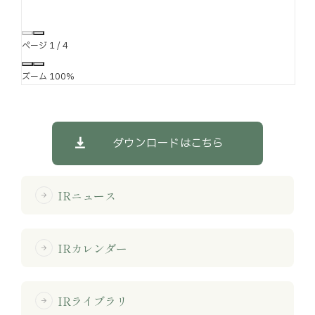
ページ
1
/
4
ズーム
100%
ダウンロードはこちら
IRニュース
arrow_forward
IRカレンダー
arrow_forward
IRライブラリ
arrow_forward