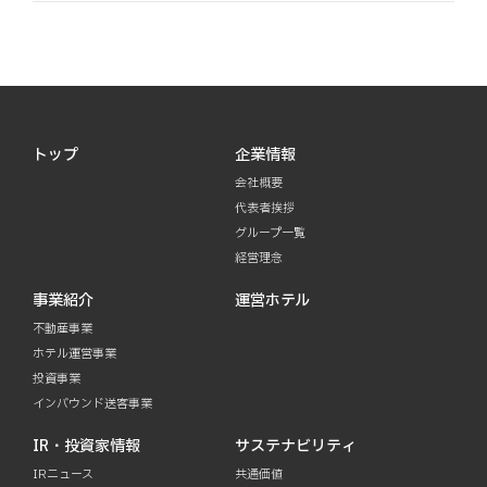
トップ
企業情報
会社概要
代表者挨拶
グループ一覧
経営理念
事業紹介
運営ホテル
不動産事業
ホテル運営事業
投資事業
インバウンド送客事業
IR・投資家情報
サステナビリティ
IRニュース
共通価値