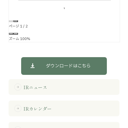
ページ
1
/
2
ズーム
100%
ダウンロードはこちら
IRニュース
arrow_forward
IRカレンダー
arrow_forward