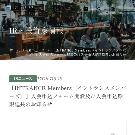
mail
search
language
IR・投資家情報
トップ
ホーム
IRニュース
「INTRANCE Members（イントランスメンバ
企業情報
ーズ）」入会申込フォーム開設及び入会申込期限延長のお知らせ
事業紹介
2026.03.25
IRニュース
運営ホテル
「INTRANCE Members（イントランスメンバ
ーズ）」入会申込フォーム開設及び入会申込期
限延長のお知らせ
IR・投資家情報
サステナビリティ