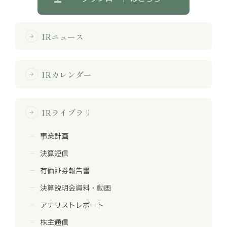
IRニュース
arrow_forward
IRカレンダー
arrow_forward
IRライブラリ
arrow_forward
事業計画
決算短信
有価証券報告書
決算説明会資料・動画
アナリストレポート
株主通信