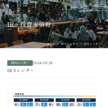
mail
search
language
IR・投資家情報
トップ
企業情報
ホーム
IRカレンダー
IRカレンダー
事業紹介
2024.05.28
IRカレンダー
運営ホテル
IRカレンダー
IR・投資家情報
サステナビリティ