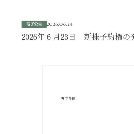
不動産事業
ホテル運営事
投資事業
電子公告
2026.06.24
インバウンド
2026年６月23日 新株予約権