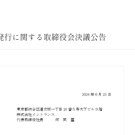
サステナビリティ
業
共通価値
送客事業
マテリアリティ
の発行に関する取締役会決議公告
取組事例