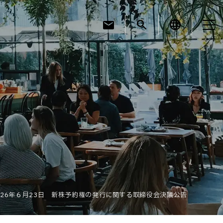
mail
search
language
お知らせ
お役立ちコラム
採用情報
026年６月23日 新株予約権の発行に関する取締役会決議公告
お問い合わせ