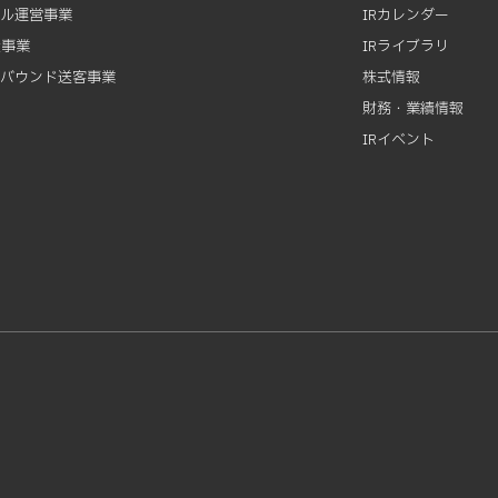
テル運営事業
IRカレンダー
資事業
IRライブラリ
ンバウンド送客事業
株式情報
財務・業績情報
IRイベント