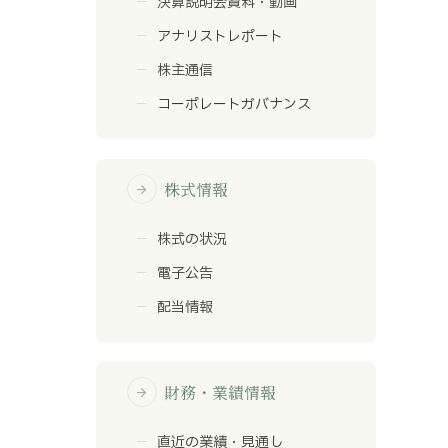
決算説明会資料・動画
アナリストレポート
株主通信
コーポレートガバナンス
株式情報
arrow_forward
株式の状況
電子公告
配当情報
財務・業績情報
arrow_forward
直近の業績・見通し