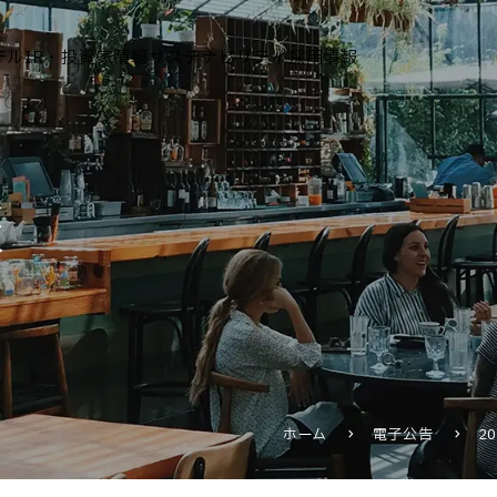
テル
IR・投資家情報
サステナビリティ
採用情報
運営ホテル
報
IR・投資家情報
IRニュース
IRカレンダー
IRライブラリ
株式情報
財務・業績情報
ホーム
電子公告
2
IRイベント