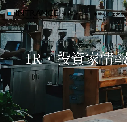
企業情報
お知らせ
事業紹介
運営ホ
トップ
IR・投資家情
企業情報
会社概要
代表者挨拶
グループ一覧
経営理念
事業紹介