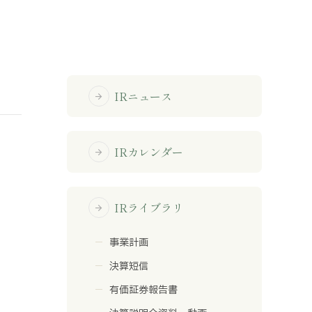
免責事項
サイトマップ
IRニュース
arrow_forward
勧誘方針
IRポリシー
IRカレンダー
arrow_forward
IRライブラリ
arrow_forward
事業計画
決算短信
有価証券報告書