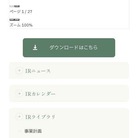
ページ
1
/
27
ズーム
100%
ダウンロードはこちら
IRニュース
arrow_forward
IRカレンダー
arrow_forward
IRライブラリ
arrow_forward
事業計画