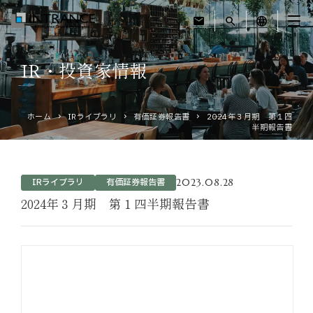
mail
search
language
IR・投資家情報
トップ
ホーム
IRライブラリ
有価証券報告書
2024年３月期 第１四
企業情報
半期報告書
事業紹介
2023.08.28
IRライブラリ
有価証券報告書
運営ホテル
2024年３月期 第１四半期報告書
IR・投資家情報
サステナビリティ