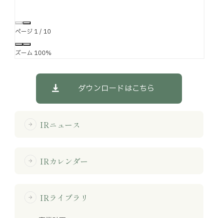
ページ
1
/
10
ズーム
100%
ダウンロードはこちら
IRニュース
arrow_forward
IRカレンダー
arrow_forward
IRライブラリ
arrow_forward