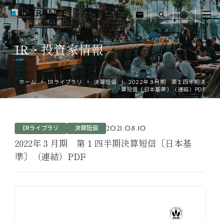
mail
search
language
IR・投資家情報
トップ
ホーム
IRライブラリ
決算短信
2022年３月期 第１四半期決
企業情報
算短信〔日本基準〕（連結）PDF
事業紹介
2021.08.10
IRライブラリ
決算短信
運営ホテル
2022年３月期 第１四半期決算短信〔日本基
準〕（連結）PDF
IR・投資家情報
サステナビリティ