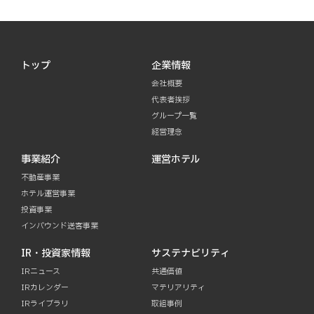
トップ
企業情報
会社概要
代表者挨拶
グループ一覧
経営理念
事業紹介
運営ホテル
不動産事業
ホテル運営事業
投資事業
インバウンド送客事業
IR・投資家情報
サステナビリティ
IRニュース
共通価値
IRカレンダー
マテリアリティ
IRライブラリ
取組事例