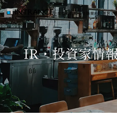
企業情報
お知らせ
事業紹介
運営ホ
トップ
IR・投資家情
企業情報
会社概要
代表者挨拶
グループ一覧
経営理念
事業紹介