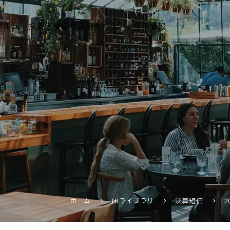
テル
IR・投資家情報
サステナビリティ
採用情報
運営ホテル
報
IR・投資家情報
IRニュース
IRカレンダー
IRライブラリ
株式情報
財務・業績情報
ホーム
IRライブラリ
決算短信
IRイベント