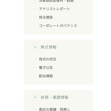
決算説明会資料・動画
アナリストレポート
株主通信
コーポレートガバナンス
株式情報
arrow_forward
株式の状況
電子公告
配当情報
財務・業績情報
arrow_forward
直近の業績・見通し