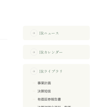
免責事項
サイトマップ
IRニュース
arrow_forward
勧誘方針
IRポリシー
IRカレンダー
arrow_forward
IRライブラリ
arrow_forward
事業計画
決算短信
有価証券報告書