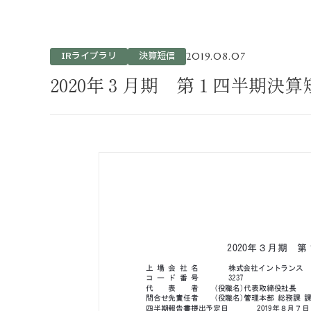
不動産事業
ホテル運営事
投資事業
IRライブラリ
決算短信
2019.08.07
インバウンド
2020年３月期 第１四半期決