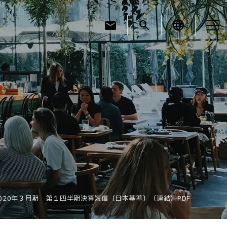
mail
search
language
お知らせ
お役立ちコラム
採用情報
2020年３月期 第１四半期決算短信〔日本基準〕（連結）PDF
お問い合わせ