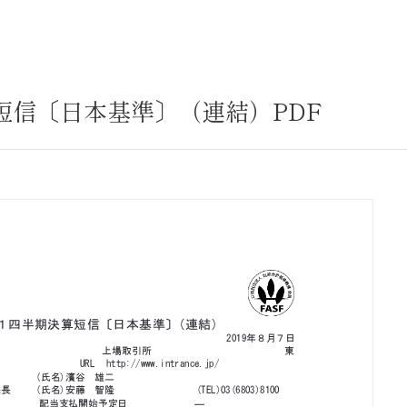
サステナビリティ
業
共通価値
送客事業
マテリアリティ
算短信〔日本基準〕（連結）PDF
取組事例