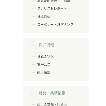
決算説明会資料・動画
アナリストレポート
株主通信
コーポレートガバナンス
株式情報
arrow_forward
株式の状況
電子公告
配当情報
財務・業績情報
arrow_forward
直近の業績・見通し