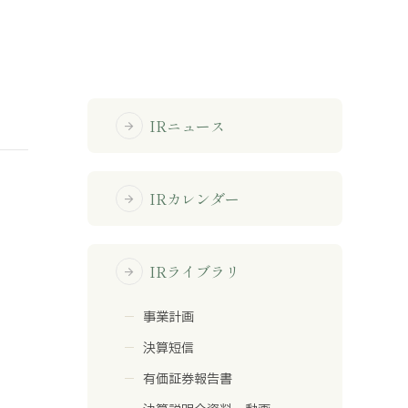
免責事項
サイトマップ
IRニュース
arrow_forward
勧誘方針
IRポリシー
IRカレンダー
arrow_forward
IRライブラリ
arrow_forward
事業計画
決算短信
有価証券報告書