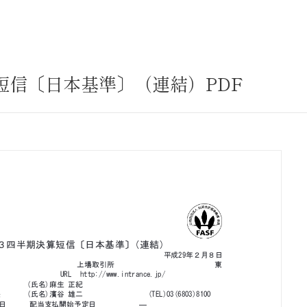
サステナビリティ
業
共通価値
送客事業
マテリアリティ
算短信〔日本基準〕（連結）PDF
取組事例