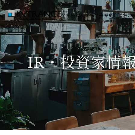
企業情報
お知らせ
事業紹介
運営ホ
トップ
IR・投資家情
企業情報
会社概要
代表者挨拶
グループ一覧
経営理念
事業紹介