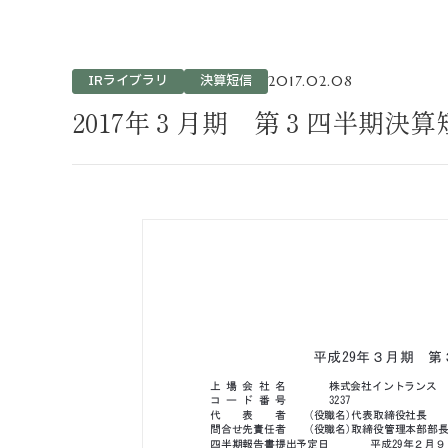
不動産事業
ホテル運営事
投資事業
IRライブラリ
決算短信
2017.02.08
インバウンド
2017年３月期 第３四半期決