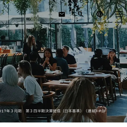
mail
search
language
お知らせ
お役立ちコラム
採用情報
2017年３月期 第３四半期決算短信〔日本基準〕（連結）PDF
お問い合わせ