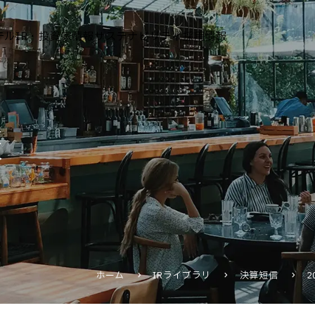
テル
IR・投資家情報
サステナビリティ
採用情報
運営ホテル
報
IR・投資家情報
IRニュース
IRカレンダー
IRライブラリ
株式情報
財務・業績情報
ホーム
IRライブラリ
決算短信
IRイベント