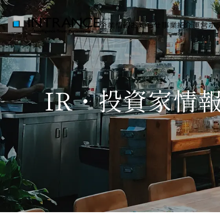
企業情報
お知らせ
事業紹介
運営ホ
トップ
IR・投資家情
企業情報
会社概要
代表者挨拶
グループ一覧
経営理念
事業紹介