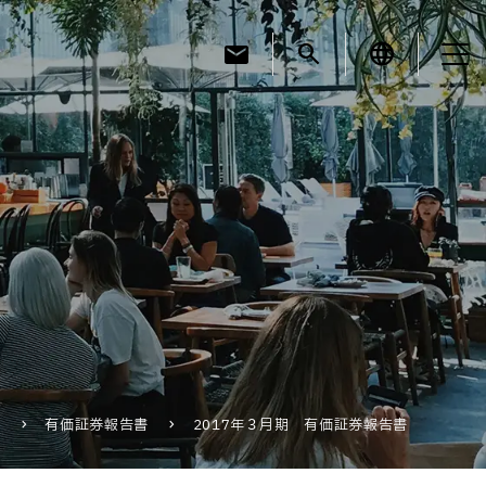
mail
search
language
お知らせ
お役立ちコラム
採用情報
リ
有価証券報告書
2017年３月期 有価証券報告書
お問い合わせ