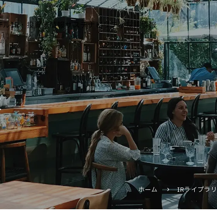
テル
IR・投資家情報
サステナビリティ
採用情報
運営ホテル
報
IR・投資家情報
IRニュース
IRカレンダー
IRライブラリ
株式情報
財務・業績情報
ホーム
IRライブラ
IRイベント