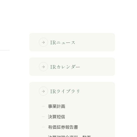
免責事項
サイトマップ
IRニュース
arrow_forward
勧誘方針
IRポリシー
IRカレンダー
arrow_forward
IRライブラリ
arrow_forward
事業計画
決算短信
有価証券報告書