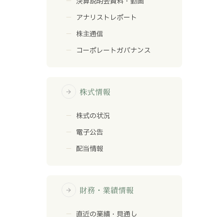
決算説明会資料・動画
アナリストレポート
株主通信
コーポレートガバナンス
株式情報
arrow_forward
株式の状況
電子公告
配当情報
財務・業績情報
arrow_forward
直近の業績・見通し