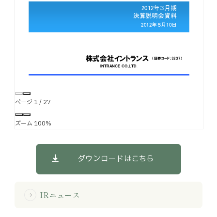
お知らせ
お役立ちコラム
採用情報
お問い合わせ
ページ
1
/
27
ズーム
100%
免責事項
サイトマップ
勧誘方針
IRポリシー
ダウンロードはこちら
IRニュース
arrow_forward