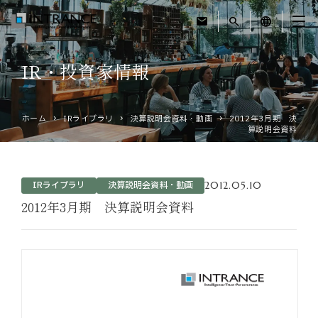
mail
search
language
IR・投資家情報
トップ
ホーム
IRライブラリ
決算説明会資料・動画
2012年3月期 決
企業情報
算説明会資料
事業紹介
2012.05.10
IRライブラリ
決算説明会資料・動画
運営ホテル
2012年3月期 決算説明会資料
IR・投資家情報
サステナビリティ