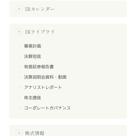
IRカレンダー
arrow_forward
IRライブラリ
arrow_forward
事業計画
決算短信
有価証券報告書
決算説明会資料・動画
アナリストレポート
株主通信
コーポレートガバナンス
株式情報
arrow_forward