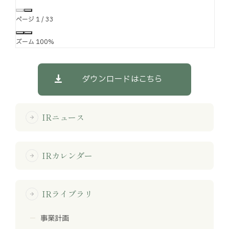
ページ
1
/
33
ズーム
100%
ダウンロードはこちら
IRニュース
arrow_forward
IRカレンダー
arrow_forward
IRライブラリ
arrow_forward
事業計画