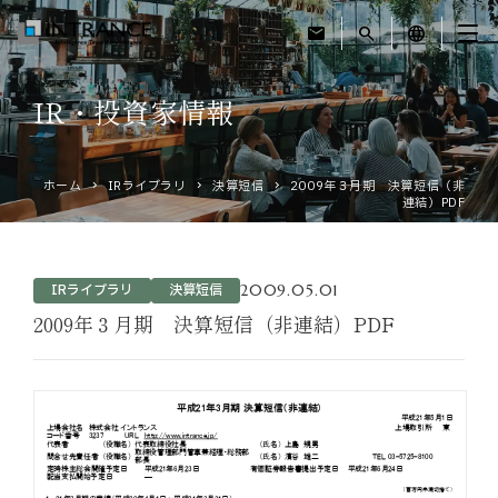
mail
search
language
IR・投資家情報
トップ
ホーム
IRライブラリ
決算短信
2009年３月期 決算短信（非
企業情報
連結）PDF
事業紹介
2009.05.01
IRライブラリ
決算短信
運営ホテル
2009年３月期 決算短信（非連結）PDF
IR・投資家情報
サステナビリティ