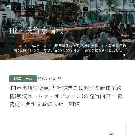
mail
search
language
IR・投資家情報
トップ
ホーム
IRニュース
(開示事項の変更)当社従業員に対する新株予約
権(無償ストック・オプション)の発行内容 一部変更に関するお知らせ
企業情報
PDF
事業紹介
2022.04.22
IRニュース
運営ホテル
(開示事項の変更)当社従業員に対する新株予約
権(無償ストック・オプション)の発行内容 一部
変更に関するお知らせ PDF
IR・投資家情報
サステナビリティ