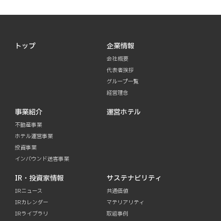
トップ
企業情報
会社概要
代表者挨拶
グループ一覧
経営理念
事業紹介
運営ホテル
不動産事業
ホテル運営事業
投資事業
インバウンド送客事業
IR・投資家情報
サステナビリティ
IRニュース
共通価値
IRカレンダー
マテリアリティ
IRライブラリ
取組事例