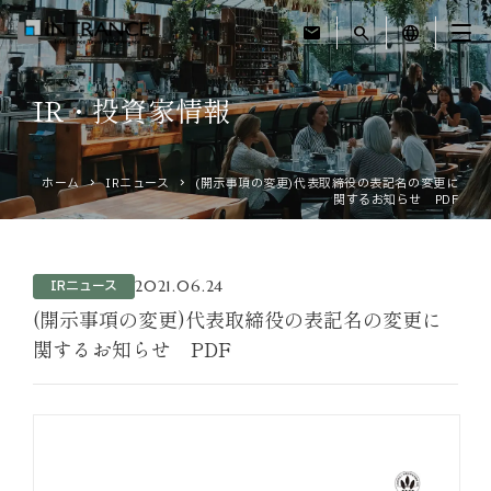
mail
search
language
IR・投資家情報
トップ
ホーム
IRニュース
(開示事項の変更)代表取締役の表記名の変更に
企業情報
関するお知らせ PDF
事業紹介
2021.06.24
IRニュース
運営ホテル
(開示事項の変更)代表取締役の表記名の変更に
関するお知らせ PDF
IR・投資家情報
サステナビリティ