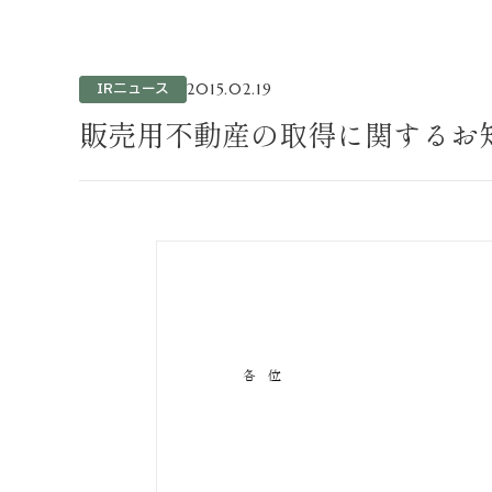
不動産事業
ホテル運営事
投資事業
IRニュース
2015.02.19
インバウンド
販売用不動産の取得に関するお知