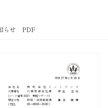
サステナビリティ
業
共通価値
送客事業
マテリアリティ
らせ PDF
取組事例