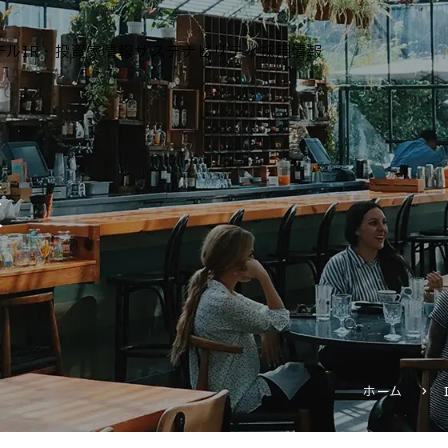
テル
IR・投資家情報
サステナビリティ
採用情報
運営ホテル
報
IR・投資家情報
IRニュース
IRカレンダー
IRライブラリ
株式情報
財務・業績情報
ホーム
IRイベント