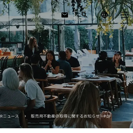
mail
search
language
お知らせ
お役立ちコラム
採用情報
IRニュース
販売用不動産の取得に関するお知らせ PDF
お問い合わせ