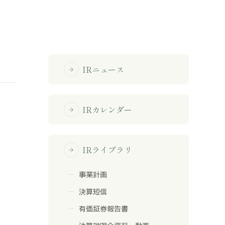
免責事項
サイトマップ
IRニュース
arrow_forward
勧誘方針
IRポリシー
IRカレンダー
arrow_forward
IRライブラリ
arrow_forward
事業計画
決算短信
有価証券報告書