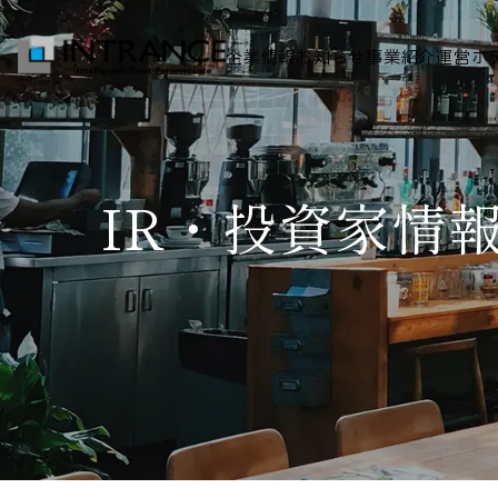
企業情報
お知らせ
事業紹介
運営ホ
トップ
IR・投資家情
企業情報
会社概要
代表者挨拶
グループ一覧
経営理念
事業紹介