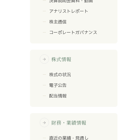
決算説明会資料・動画
アナリストレポート
株主通信
コーポレートガバナンス
株式情報
arrow_forward
株式の状況
電子公告
配当情報
財務・業績情報
arrow_forward
直近の業績・見通し