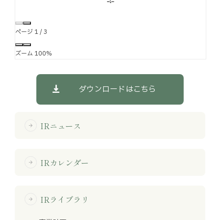
ページ
1
/
3
ズーム
100%
ダウンロードはこちら
IRニュース
arrow_forward
IRカレンダー
arrow_forward
IRライブラリ
arrow_forward