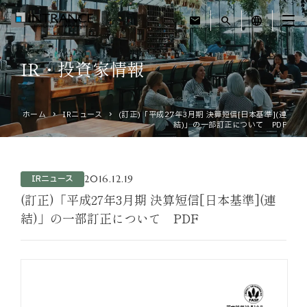
mail
search
language
IR・投資家情報
トップ
ホーム
IRニュース
(訂正)「平成27年3月期 決算短信[日本基準](連
企業情報
結)」の一部訂正について PDF
事業紹介
2016.12.19
IRニュース
運営ホテル
(訂正)「平成27年3月期 決算短信[日本基準](連
結)」の一部訂正について PDF
IR・投資家情報
サステナビリティ