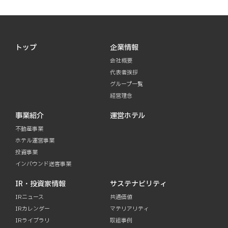
トップ
企業情報
会社概要
代表者挨拶
グループ一覧
経営理念
事業紹介
運営ホテル
不動産事業
ホテル運営事業
投資事業
インバウンド送客事業
IR・投資家情報
サステナビリティ
IRニュース
共通価値
IRカレンダー
マテリアリティ
IRライブラリ
取組事例