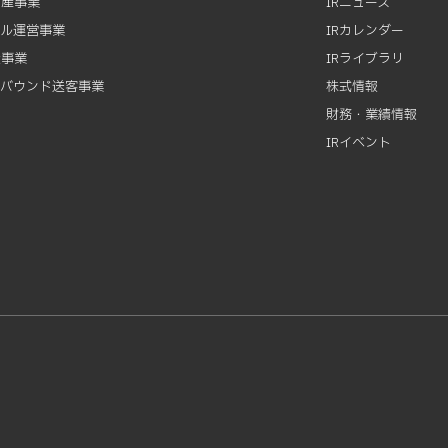
動産事業
IRニュース
テル運営事業
IRカレンダー
資事業
IRライブラリ
ンバウンド送客事業
株式情報
財務・業績情報
IRイベント