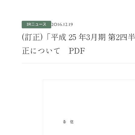
不動産事業
ホテル運営事
投資事業
IRニュース
2016.12.19
インバウンド
(訂正)「平成 25 年3月期 第2
正について PDF