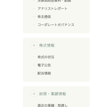
決算説明会資料・動画
アナリストレポート
株主通信
コーポレートガバナンス
株式情報
arrow_forward
株式の状況
電子公告
配当情報
財務・業績情報
arrow_forward
直近の業績・見通し