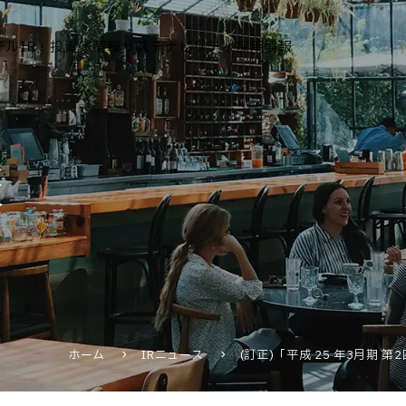
テル
IR・投資家情報
サステナビリティ
採用情報
運営ホテル
報
IR・投資家情報
IRニュース
IRカレンダー
IRライブラリ
株式情報
財務・業績情報
ホーム
IRニュース
(訂正)「平成 25 年3月期 
IRイベント