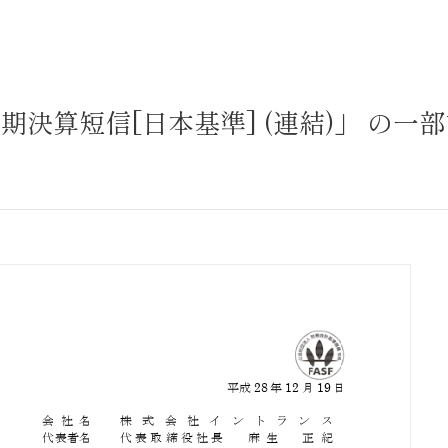
サステナビリティ
業
共通価値
送客事業
マテリアリティ
四半期決算短信[日本基準] (連結)」 の一
取組事例