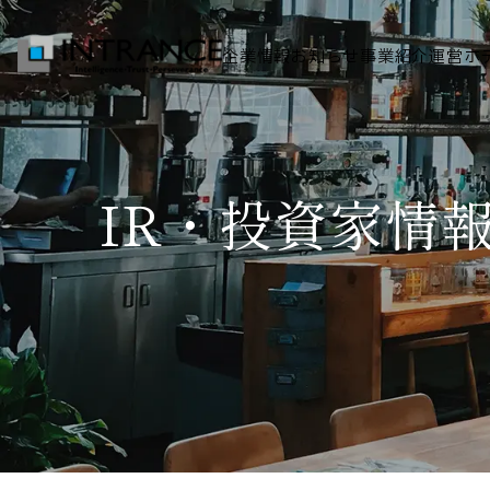
企業情報
お知らせ
事業紹介
運営ホ
トップ
IR・投資家情
企業情報
会社概要
代表者挨拶
グループ一覧
経営理念
事業紹介