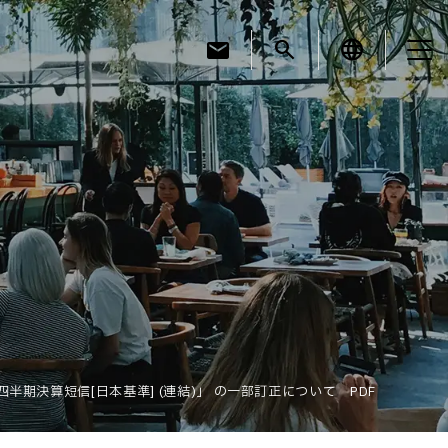
mail
search
language
お知らせ
お役立ちコラム
採用情報
第2四半期決算短信[日本基準] (連結)」 の一部訂正について PDF
お問い合わせ