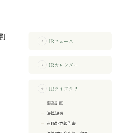
免責事項
部訂
サイトマップ
IRニュース
arrow_forward
勧誘方針
IRポリシー
IRカレンダー
arrow_forward
IRライブラリ
arrow_forward
事業計画
決算短信
有価証券報告書