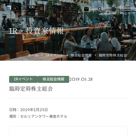
mail
search
language
IR・投資家情報
トップ
企業情報
ホーム
IRイベント
株主総会情報
臨時定時株主総会
事業紹介
2019.01.28
IRイベント
株主総会情報
運営ホテル
臨時定時株主総会
IR・投資家情報
日時：2019年1月25日
場所：セルリアンタワー東急ホテル
サステナビリティ