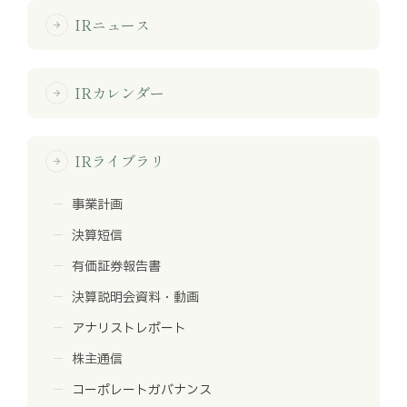
IRニュース
arrow_forward
IRカレンダー
arrow_forward
IRライブラリ
arrow_forward
事業計画
決算短信
有価証券報告書
決算説明会資料・動画
アナリストレポート
株主通信
コーポレートガバナンス