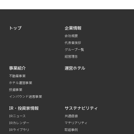
トップ
企業情報
会社概要
代表者挨拶
グループ一覧
経営理念
事業紹介
運営ホテル
不動産事業
ホテル運営事業
投資事業
インバウンド送客事業
IR・投資家情報
サステナビリティ
IRニュース
共通価値
IRカレンダー
マテリアリティ
IRライブラリ
取組事例