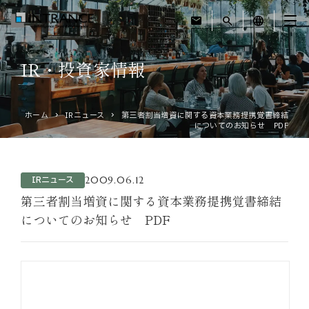
mail
search
language
IR・投資家情報
トップ
ホーム
IRニュース
第三者割当増資に関する資本業務提携覚書締結
企業情報
についてのお知らせ PDF
事業紹介
2009.06.12
IRニュース
運営ホテル
第三者割当増資に関する資本業務提携覚書締結
についてのお知らせ PDF
IR・投資家情報
サステナビリティ