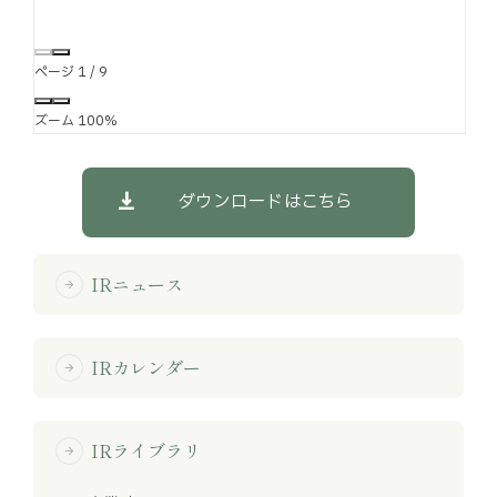
ページ
1
/
9
ズーム
100%
ダウンロードはこちら
IRニュース
arrow_forward
IRカレンダー
arrow_forward
IRライブラリ
arrow_forward