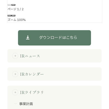
ページ
1
/
2
ズーム
100%
ダウンロードはこちら
IRニュース
arrow_forward
IRカレンダー
arrow_forward
IRライブラリ
arrow_forward
事業計画