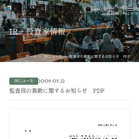
mail
search
language
IR・投資家情報
トップ
企業情報
ホーム
IRニュース
監査役の異動に関するお知らせ PDF
事業紹介
2009.05.22
IRニュース
運営ホテル
監査役の異動に関するお知らせ PDF
IR・投資家情報
サステナビリティ