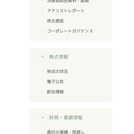
決算説明会資料・動画
アナリストレポート
株主通信
コーポレートガバナンス
株式情報
arrow_forward
株式の状況
電子公告
配当情報
財務・業績情報
arrow_forward
直近の業績・見通し