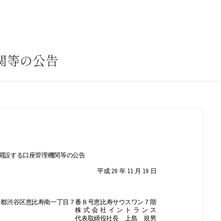
サステナビリティ
業
共通価値
送客事業
マテリアリティ
関等の公告
取組事例