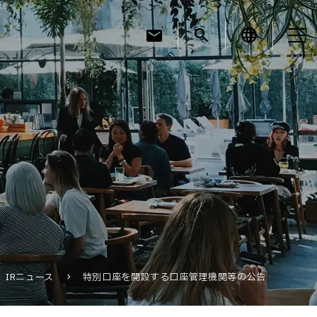
mail
search
language
お知らせ
お役立ちコラム
採用情報
IRニュース
特別口座を開設する口座管理機関等の公告
お問い合わせ