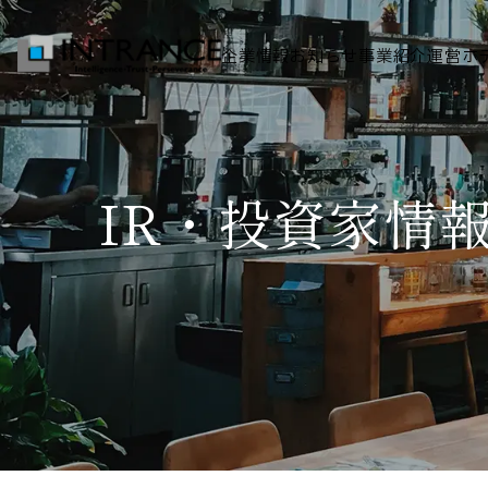
企業情報
お知らせ
事業紹介
運営ホ
トップ
IR・投資家情
企業情報
会社概要
代表者挨拶
グループ一覧
経営理念
事業紹介