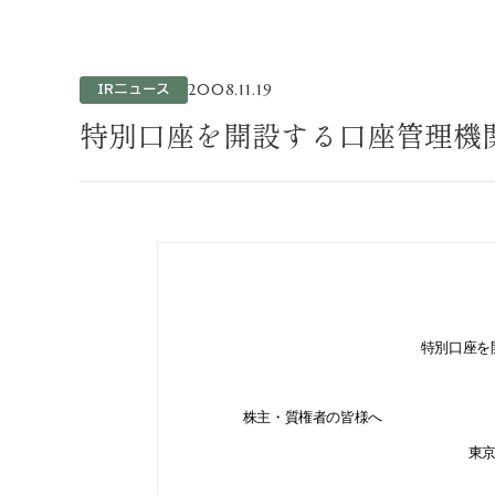
不動産事業
ホテル運営事
投資事業
IRニュース
2008.11.19
インバウンド
特別口座を開設する口座管理機