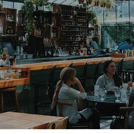
テル
IR・投資家情報
サステナビリティ
採用情報
運営ホテル
報
IR・投資家情報
IRニュース
IRカレンダー
IRライブラリ
株式情報
財務・業績情報
ホーム
IRイベント