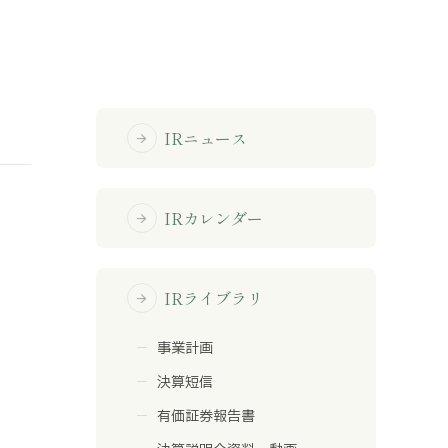
免責事項
サイトマップ
IRニュース
arrow_forward
勧誘方針
IRポリシー
IRカレンダー
arrow_forward
IRライブラリ
arrow_forward
事業計画
決算短信
有価証券報告書